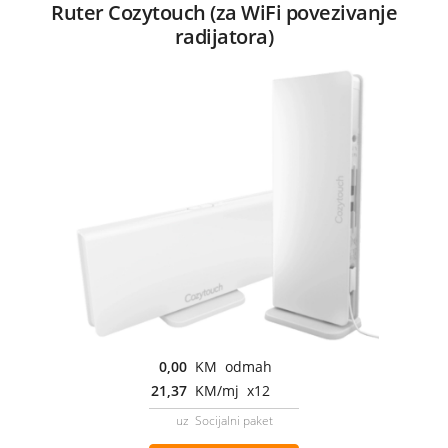
Ruter Cozytouch (za WiFi povezivanje
radijatora)
0,00
KM odmah
21,37
KM/mj x12
uz Socijalni paket