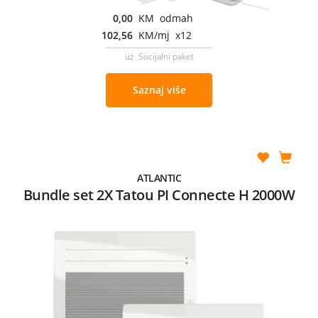
0,00
KM odmah
102,56
KM/mj x12
uz Socijalni paket
Saznaj više
ATLANTIC
Bundle set 2X Tatou PI Connecte H 2000W