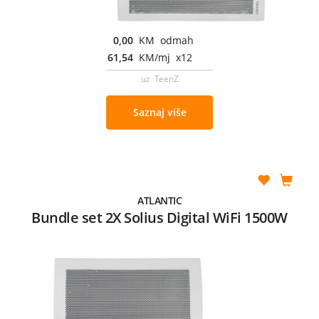
0,00
KM odmah
61,54
KM/mj x12
uz TeenZ
Saznaj više
ATLANTIC
Bundle set 2X Solius Digital WiFi 1500W