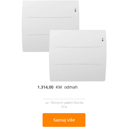
1.314,00
KM odmah
uz Osnovni paket fizicka
lica
Saznaj više