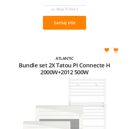
uz Moja TV Net S
Saznaj više
ATLANTIC
Bundle set 2X Tatou PI Connecte H
2000W+2012 500W