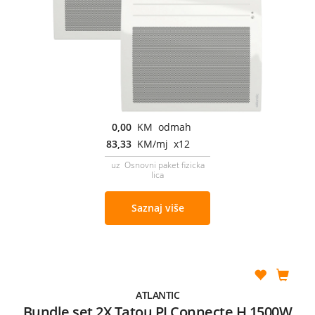
0,00
KM odmah
83,33
KM/mj x12
uz Osnovni paket fizicka
lica
Saznaj više
ATLANTIC
Bundle set 2X Tatou PI Connecte H 1500W