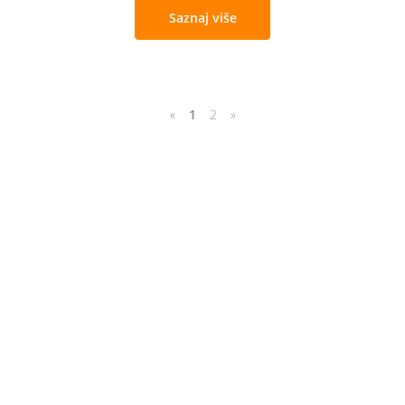
Saznaj više
«
1
2
»