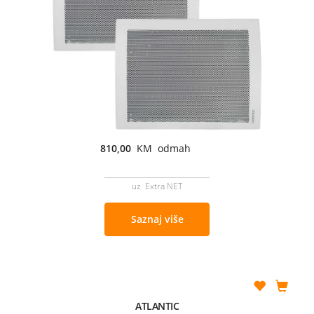
810,00
KM odmah
uz Extra NET
Saznaj više
ATLANTIC