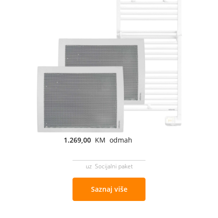
1.269,00
KM odmah
uz Socijalni paket
Saznaj više