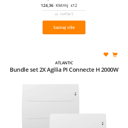
124,36
KM/mj x12
uz netFlat 5
Saznaj više
ATLANTIC
Bundle set 2X Agilia PI Connecte H 2000W