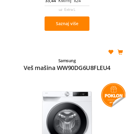
33,44
KM/mj x24
uz Extra L
Saznaj više
Samsung
Veš mašina WW90DG6U8FLEU4