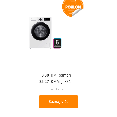
0,00
KM odmah
23,47
KM/mj x24
uz Extra L
Saznaj više