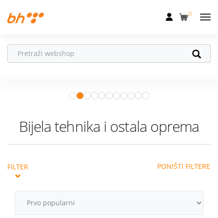
0
Mobilna
Fiksna
Ne propusti
HONOR poklone!
Internet
Uz
HONOR 600, 600 Pro i Magic 8
Pro
od 04.08.–31.08. očekuju te
Televizija
super pokloni!
Istraži ponudu
Dom
Bijela tehnika i ostala oprema
Uređaji
Pogodnosti
PONIŠTI FILTERE
FILTER
Akcije
Podrška