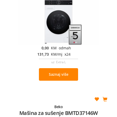
0,00
KM odmah
131,73
KM/mj x24
uz Extra L
Saznaj više
Beko
Mašina za sušenje BMTD37146W