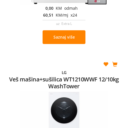
0,00
KM odmah
60,51
KM/mj x24
uz Extra L
Saznaj više
LG
Veš mašina+sušilica WT1210WWF 12/10kg
WashTower