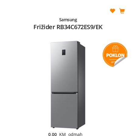
Samsung
Frižider RB34C672ES9/EK
0,00
KM odmah