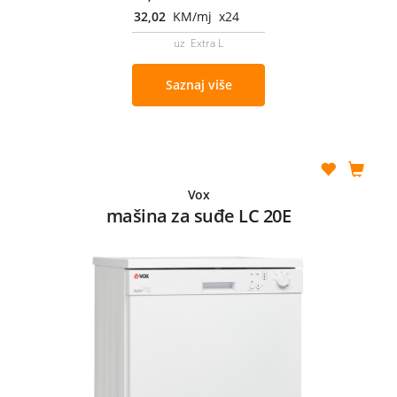
32,02
KM/mj x24
uz Extra L
Saznaj više
Vox
mašina za suđe LC 20E