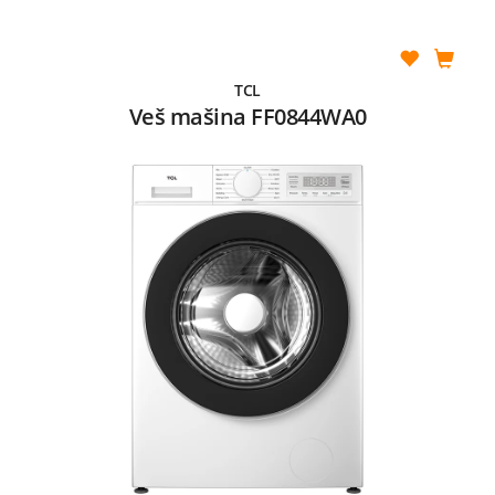
TCL
Veš mašina FF0844WA0