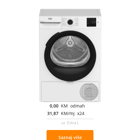
0,00
KM odmah
31,87
KM/mj x24
uz Extra L
Saznaj više