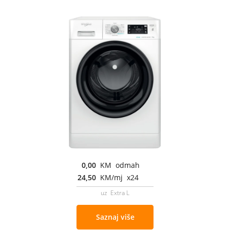
0,00
KM odmah
24,50
KM/mj x24
uz Extra L
Saznaj više