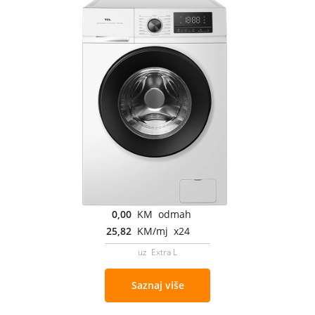
0,00
KM odmah
25,82
KM/mj x24
uz Extra L
Saznaj više