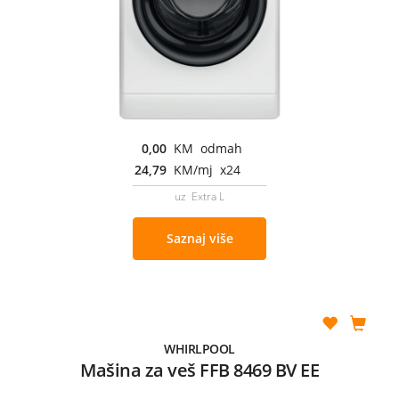
0,00
KM odmah
24,79
KM/mj x24
uz Extra L
Saznaj više
WHIRLPOOL
Mašina za veš FFB 8469 BV EE