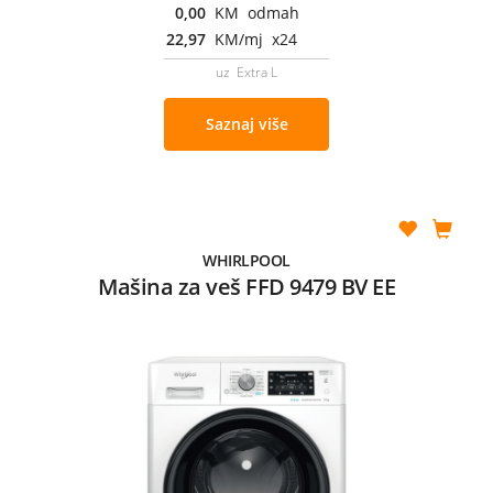
0,00
KM odmah
22,97
KM/mj x24
uz Extra L
Saznaj više
WHIRLPOOL
Mašina za veš FFD 9479 BV EE