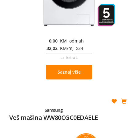
0,00
KM odmah
32,02
KM/mj x24
uz Extra L
Saznaj više
Samsung
Veš mašina WW80CGC0EDAELE