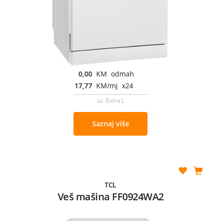
0,00
KM odmah
17,77
KM/mj x24
uz Extra L
Saznaj više
TCL
Veš mašina FF0924WA2