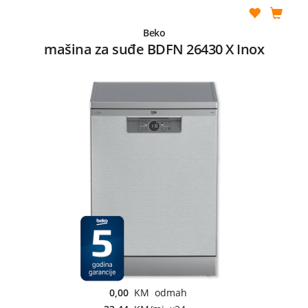
Beko
mašina za suđe BDFN 26430 X Inox
0,00
KM odmah