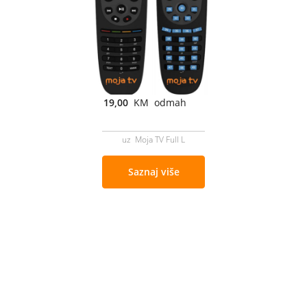
19,00
KM odmah
uz Moja TV Full L
Saznaj više