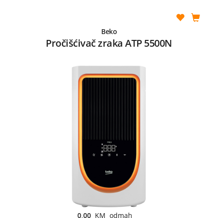
Beko
Pročišćivač zraka ATP 5500N
0,00
KM odmah