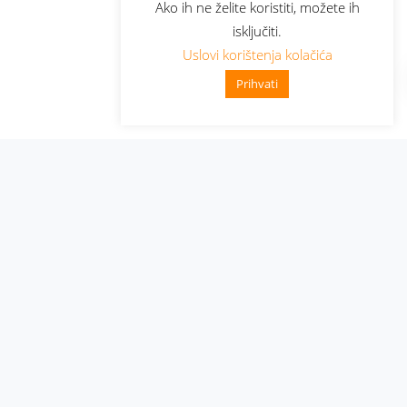
Ako ih ne želite koristiti, možete ih
isključiti.
Uslovi korištenja kolačića
Prihvati
Administracija
Nabavke i pozivi