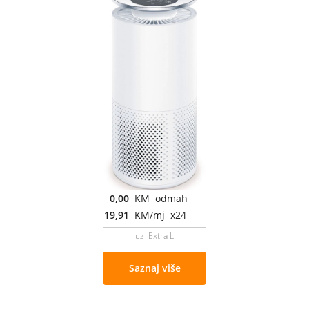
0,00
KM odmah
19,91
KM/mj x24
uz Extra L
Saznaj više