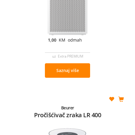
1,00
KM odmah
uz Extra PREMIUM
Saznaj više
Beurer
Pročišćivač zraka LR 400