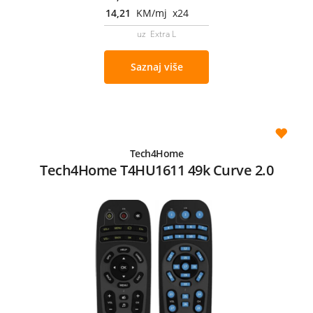
14,21
KM/mj x24
uz Extra L
Saznaj više
Tech4Home
Tech4Home T4HU1611 49k Curve 2.0