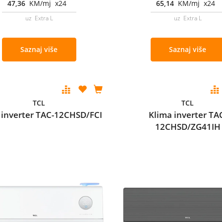
47,36
KM/mj x24
65,14
KM/mj x24
uz Extra L
uz Extra L
Saznaj više
Saznaj više
TCL
TCL
 inverter TAC-12CHSD/FCI
Klima inverter TA
12CHSD/ZG41IH