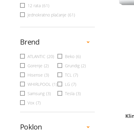
12 rata
(61)
Jednokratno plaćanje
(61)
Brend
ATLANTIC
(20)
Beko
(6)
Gorenje
(2)
Grundig
(2)
Hisense
(3)
TCL
(7)
WHIRLPOOL
(1)
LG
(7)
Samsung
(3)
Tesla
(3)
Vox
(7)
Kli
Poklon