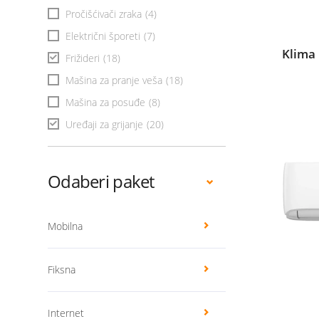
Pročišćivači zraka
(4)
Električni šporeti
(7)
Klima 
Frižideri
(18)
Mašina za pranje veša
(18)
Mašina za posuđe
(8)
Uređaji za grijanje
(20)
Odaberi paket
Mobilna
Fiksna
Internet