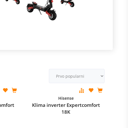
R
m
M
v
Hisense
omfort
Klima inverter Expertcomfort
18K