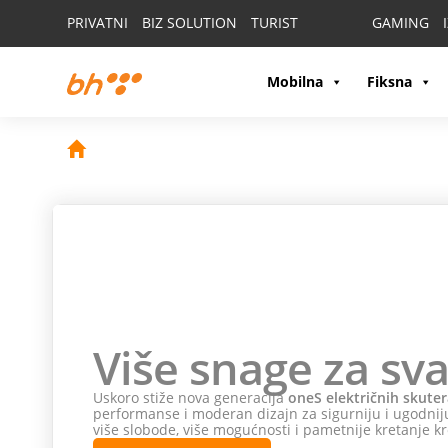
PRIVATNI
BIZ SOLUTION
TURIST
GAMING
Mobilna
Fiksna
Više snage za sva
Uskoro stiže nova generacija
oneS električnih skuter
performanse i moderan dizajn za sigurniju i ugodniju
više slobode, više mogućnosti i pametnije kretanje kr