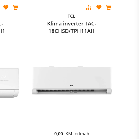
TCL
C-
Klima inverter TAC-
H1
18CHSD/TPH11AH
0,00
KM odmah