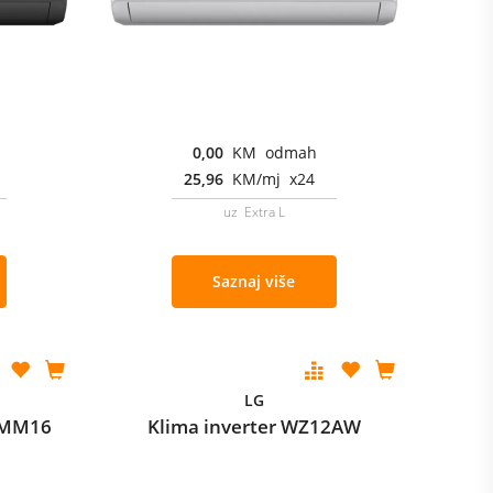
0,00
KM odmah
25,96
KM/mj x24
uz Extra L
Saznaj više
LG
-MM16
Klima inverter WZ12AW