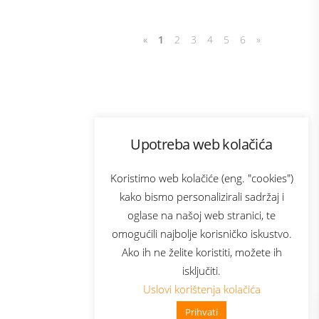
«
1
2
3
4
5
6
»
Program lojalnosti
Upotreba web kolačića
com
Bonus plus
sluga
Prijava za newsletter
Koristimo web kolačiće (eng. "cookies")
kako bismo personalizirali sadržaj i
oglase na našoj web stranici, te
elecom
omogućili najbolje korisničko iskustvo.
Ako ih ne želite koristiti, možete ih
isključiti.
Uslovi korištenja kolačića
Prihvati
👋 Zdravo, kako mogu pomoći?