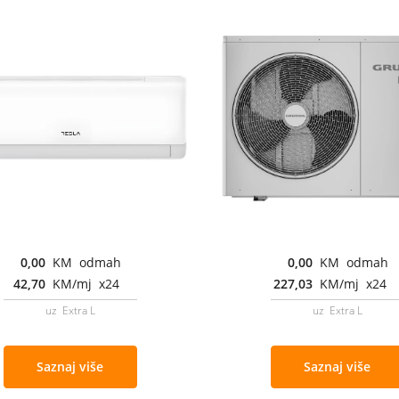
0,00
KM odmah
0,00
KM odmah
42,70
KM/mj x24
227,03
KM/mj x24
uz Extra L
uz Extra L
Saznaj više
Saznaj više