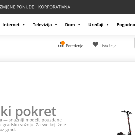
IZMJENE PONUDE
KORPORATIVNA
Internet
Televizija
Dom
Uređaji
Pogodno
0
Poređenje
Lista želja
ki pokret
a
— snažniji modeli, pouzdane
 gradsku vožnju. Za sve koji žele
oz grad.