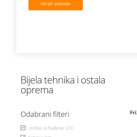
Istraži ponudu
Bijela tehnika i ostala
oprema
Odabrani filteri
Fr
Uređaji za hlađenje
(23)