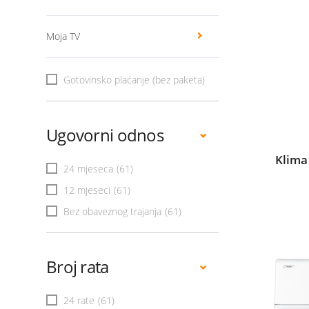
Moja TV
Gotovinsko plaćanje (bez paketa)
Ugovorni odnos
Klima
24 mjeseca
(61)
12 mjeseci
(61)
Bez obaveznog trajanja
(61)
Broj rata
24 rate
(61)