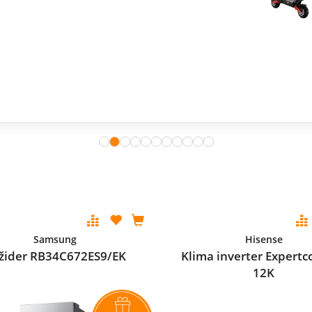
Samsung
Hisense
ižider RB34C672ES9/EK
Klima inverter Expertc
12K