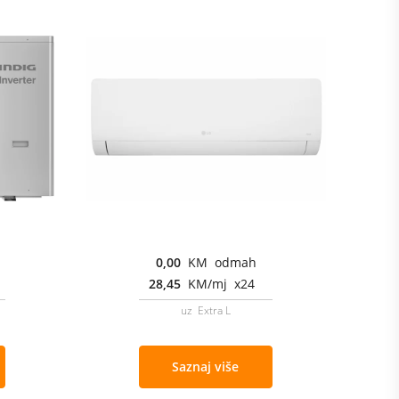
0,00
KM odmah
28,45
KM/mj x24
uz Extra L
Saznaj više