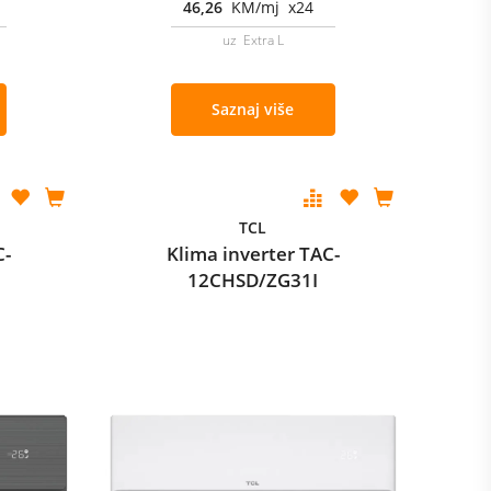
46,26
KM/mj x24
uz Extra L
Saznaj više
TCL
C-
Klima inverter TAC-
12CHSD/ZG31I