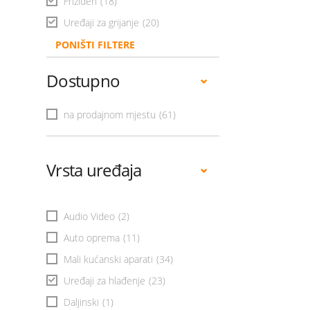
Frižideri
(18)
Uređaji za grijanje
(20)
PONIŠTI FILTERE
Dostupno
na prodajnom mjestu
(61)
Vrsta uređaja
Audio Video
(2)
Auto oprema
(11)
Mali kućanski aparati
(34)
Uređaji za hlađenje
(23)
Daljinski
(1)