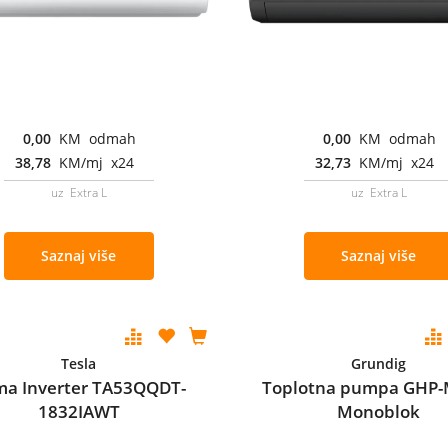
0,00
KM odmah
0,00
KM odmah
38,78
KM/mj x24
32,73
KM/mj x24
uz Extra L
uz Extra L
Saznaj više
Saznaj više
Tesla
Grundig
ma Inverter TA53QQDT-
Toplotna pumpa GHP
1832IAWT
Monoblok