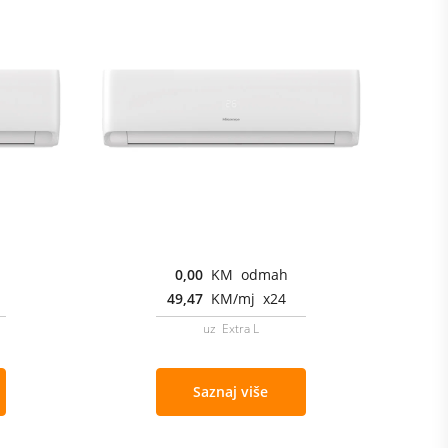
0,00
KM odmah
49,47
KM/mj x24
uz Extra L
Saznaj više