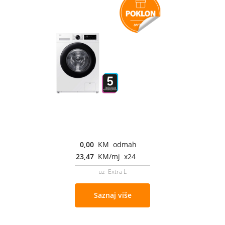
0,00
KM odmah
23,47
KM/mj x24
uz Extra L
Saznaj više