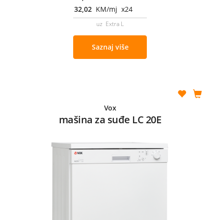
32,02
KM/mj x24
uz Extra L
Saznaj više
Vox
mašina za suđe LC 20E