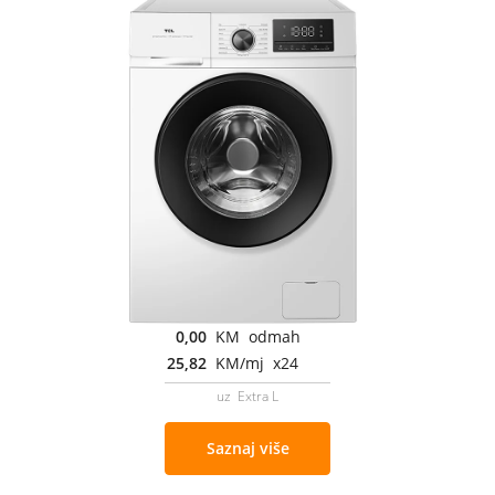
0,00
KM odmah
25,82
KM/mj x24
uz Extra L
Saznaj više