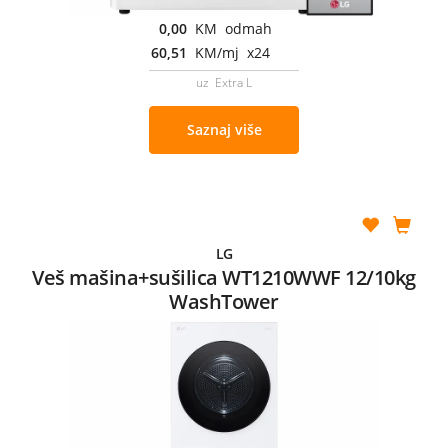
0,00
KM odmah
60,51
KM/mj x24
uz Extra L
Saznaj više
LG
Veš mašina+sušilica WT1210WWF 12/10kg
WashTower