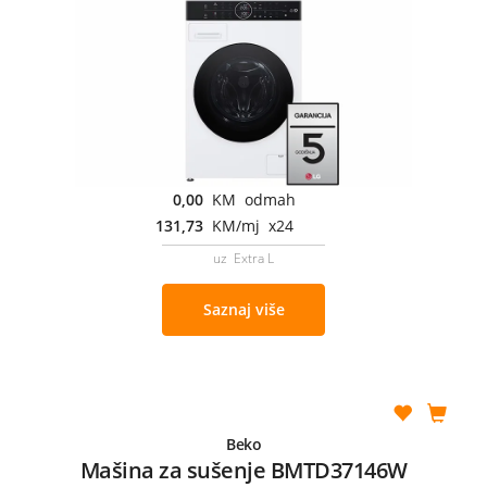
0,00
KM odmah
131,73
KM/mj x24
uz Extra L
Saznaj više
Beko
Mašina za sušenje BMTD37146W