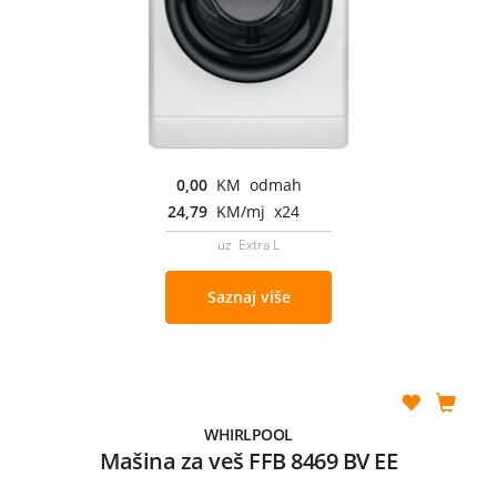
0,00
KM odmah
24,79
KM/mj x24
uz Extra L
Saznaj više
WHIRLPOOL
Mašina za veš FFB 8469 BV EE