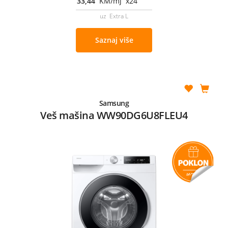
33,44
KM/mj x24
uz Extra L
Saznaj više
Samsung
Veš mašina WW90DG6U8FLEU4