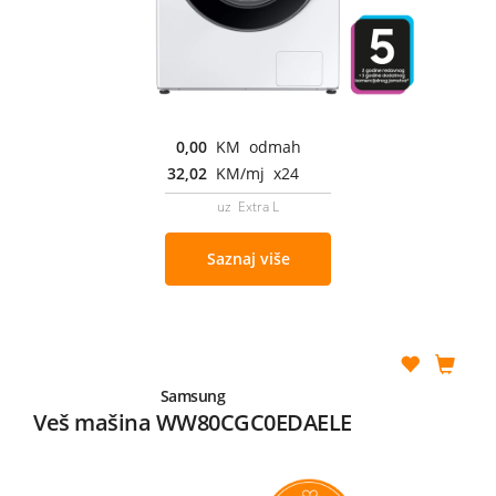
0,00
KM odmah
32,02
KM/mj x24
uz Extra L
Saznaj više
Samsung
Veš mašina WW80CGC0EDAELE