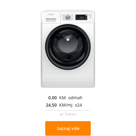
0,00
KM odmah
24,50
KM/mj x24
uz Extra L
Saznaj više