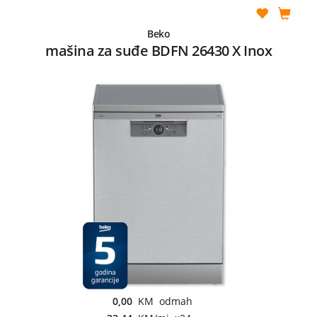
Beko
mašina za suđe BDFN 26430 X Inox
0,00
KM odmah