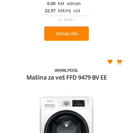
0,00
KM odmah
22,97
KM/mj x24
uz Extra L
Saznaj više
WHIRLPOOL
Mašina za veš FFD 9479 BV EE