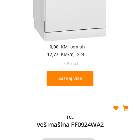
0,00
KM odmah
17,77
KM/mj x24
uz Extra L
Saznaj više
TCL
Veš mašina FF0924WA2