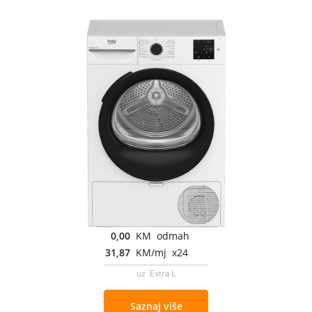
0,00
KM odmah
31,87
KM/mj x24
uz Extra L
Saznaj više