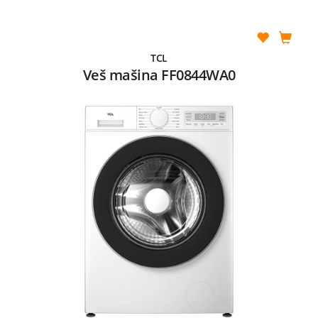
TCL
Veš mašina FF0844WA0