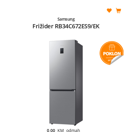
Samsung
Frižider RB34C672ES9/EK
0,00
KM odmah