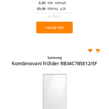
0,00
KM odmah
59,08
KM/mj x24
uz Extra L
Saznaj više
Samsung
Kombinovani frižider RB34C7B5E12/EF