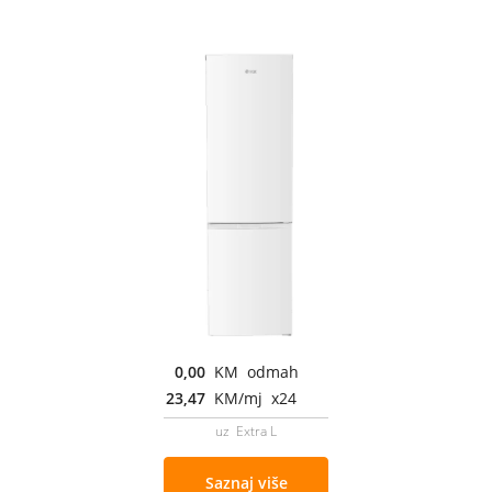
0,00
KM odmah
23,47
KM/mj x24
uz Extra L
Saznaj više