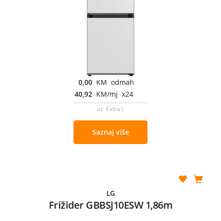
0,00
KM odmah
40,92
KM/mj x24
uz Extra L
Saznaj više
LG
Frižider GBBSJ10ESW 1,86m