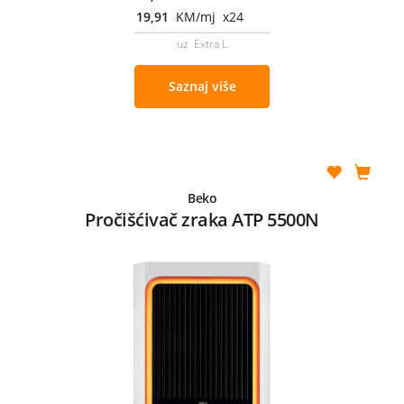
19,91
KM/mj x24
uz Extra L
Saznaj više
Beko
Pročišćivač zraka ATP 5500N