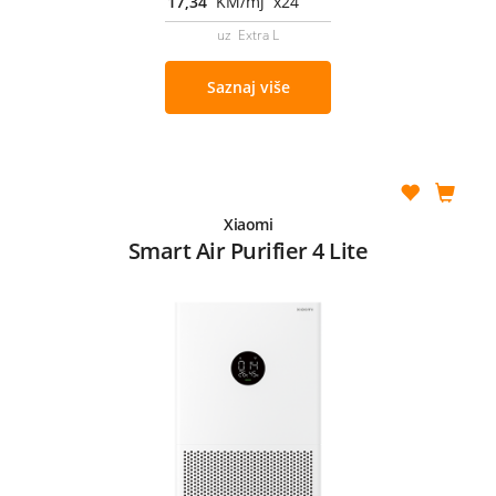
17,34
KM/mj x24
uz Extra L
Saznaj više
Xiaomi
Smart Air Purifier 4 Lite