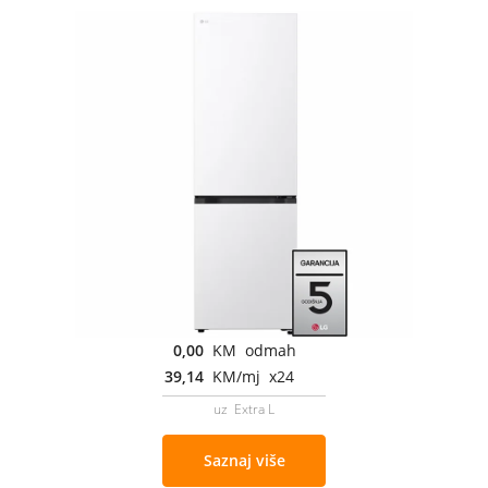
0,00
KM odmah
39,14
KM/mj x24
uz Extra L
Saznaj više