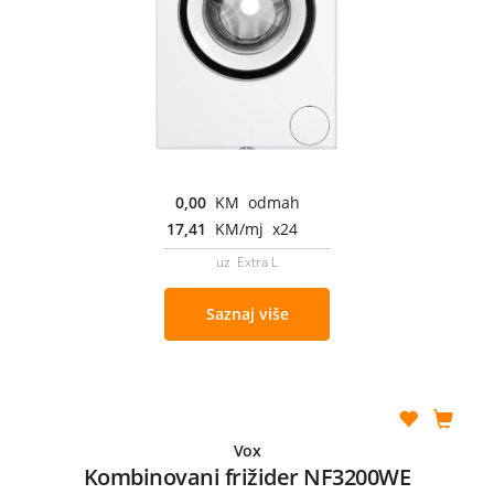
0,00
KM odmah
17,41
KM/mj x24
uz Extra L
Saznaj više
Vox
Kombinovani frižider NF3200WE