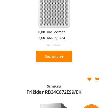
0,00
KM odmah
2,60
KM/mj x24
uz Extra L
Saznaj više
Samsung
Frižider RB34C672ES9/EK