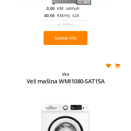
0,00
KM odmah
40,56
KM/mj x24
uz Extra L
Saznaj više
Vox
Veš mašina WMI1080-SAT15A