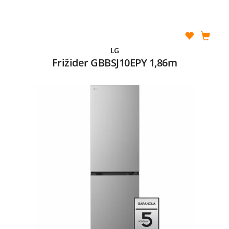
LG
Frižider GBBSJ10EPY 1,86m