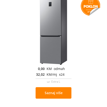
0,00
KM odmah
32,02
KM/mj x24
uz Extra L
Saznaj više