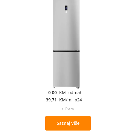
0,00
KM odmah
39,71
KM/mj x24
uz Extra L
Saznaj više