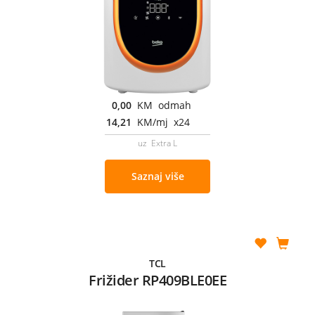
0,00
KM odmah
14,21
KM/mj x24
uz Extra L
Saznaj više
TCL
Frižider RP409BLE0EE