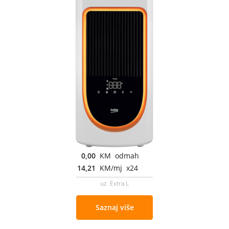
0,00
KM odmah
14,21
KM/mj x24
uz Extra L
Saznaj više