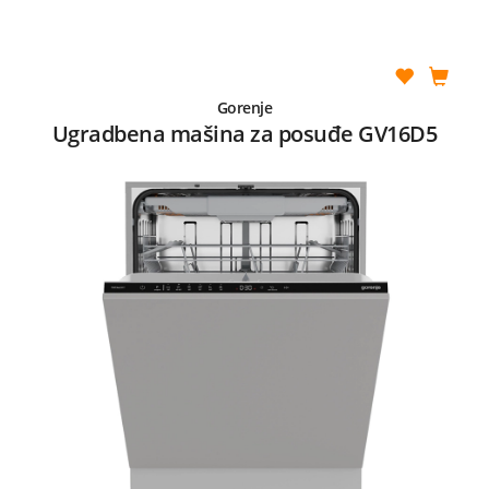
Gorenje
Ugradbena mašina za posuđe GV16D5