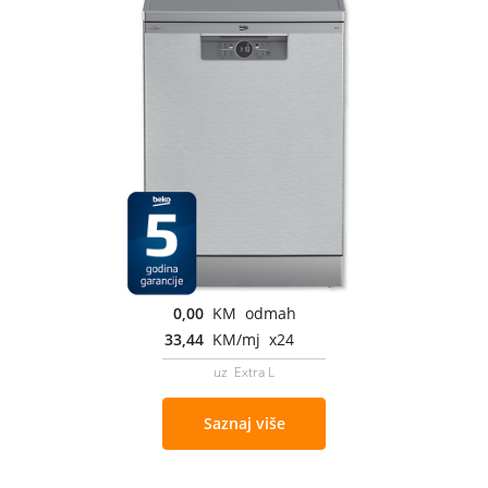
0,00
KM odmah
33,44
KM/mj x24
uz Extra L
Saznaj više