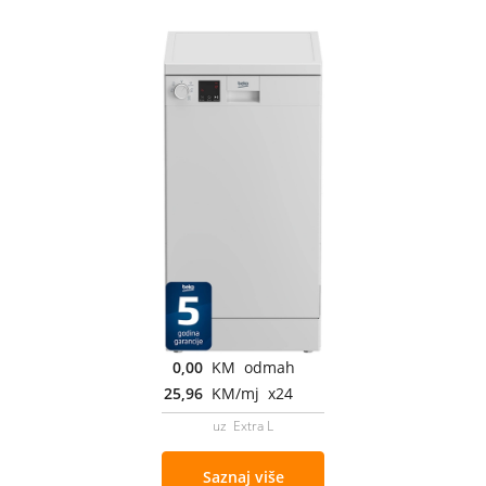
0,00
KM odmah
25,96
KM/mj x24
uz Extra L
Saznaj više