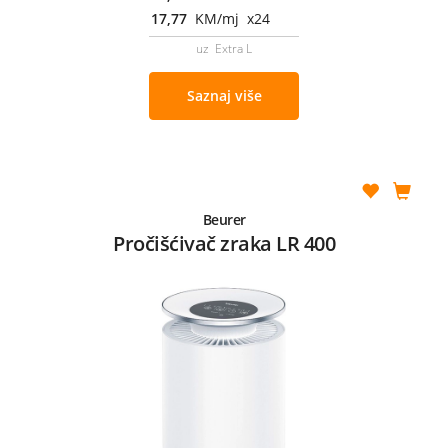
17,77
KM/mj x24
uz Extra L
Saznaj više
Beurer
Pročišćivač zraka LR 400