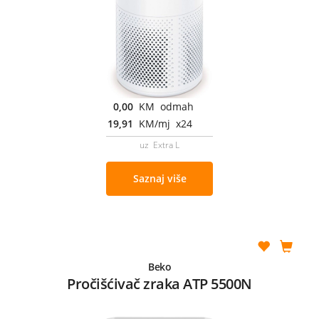
0,00
KM odmah
19,91
KM/mj x24
uz Extra L
Saznaj više
Beko
Pročišćivač zraka ATP 5500N