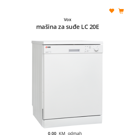
Vox
mašina za suđe LC 20E
0,00
KM odmah