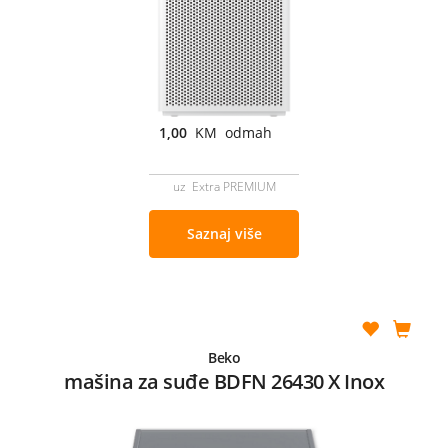
1,00
KM odmah
uz Extra PREMIUM
Saznaj više
Beko
mašina za suđe BDFN 26430 X Inox