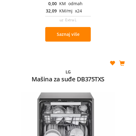
0,00
KM odmah
32,09
KM/mj x24
uz Extra L
Saznaj više
LG
Mašina za suđe DB375TXS