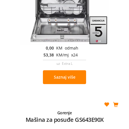
0,00
KM odmah
53,38
KM/mj x24
uz Extra L
Saznaj više
Gorenje
Mašina za posuđe GS643E90X