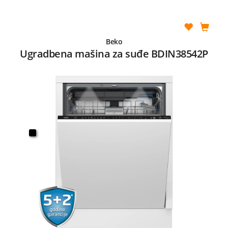
Beko
Ugradbena mašina za suđe BDIN38542P