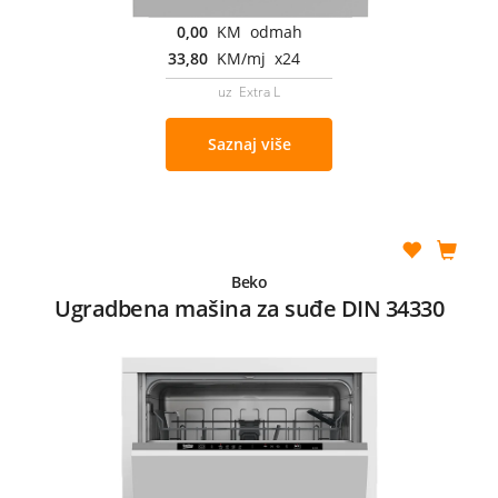
0,00
KM odmah
33,80
KM/mj x24
uz Extra L
Saznaj više
Beko
Ugradbena mašina za suđe DIN 34330