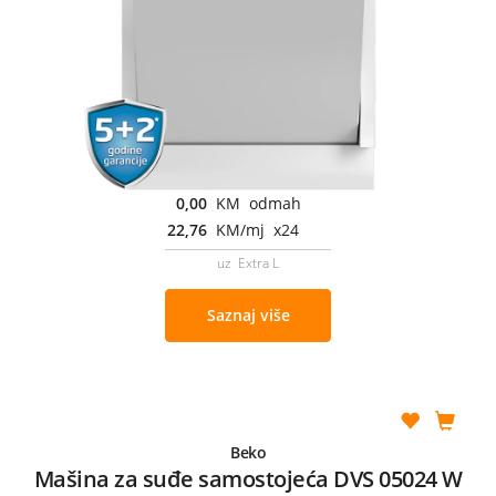
0,00
KM odmah
22,76
KM/mj x24
uz Extra L
Saznaj više
Beko
Mašina za suđe samostojeća DVS 05024 W