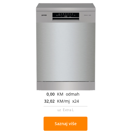
0,00
KM odmah
32,02
KM/mj x24
uz Extra L
Saznaj više