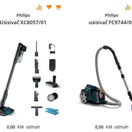
Philips
Philips
Usisivač XC8057/01
usisivač FC9744/0
0,00
KM odmah
0,00
KM odmah