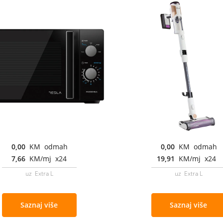
0,00
KM odmah
0,00
KM odmah
7,66
KM/mj x24
19,91
KM/mj x24
uz Extra L
uz Extra L
Saznaj više
Saznaj više