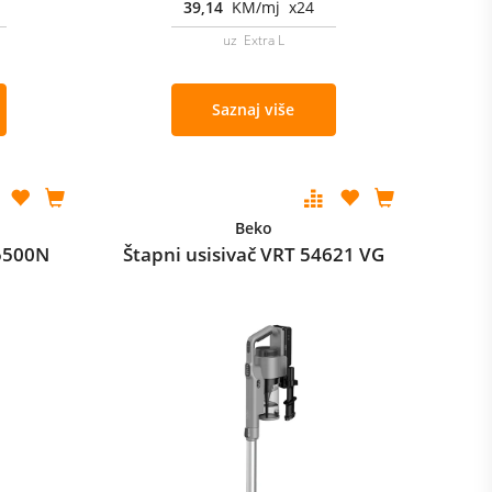
39,14
KM/mj x24
uz Extra L
Saznaj više
Beko
 5500N
Štapni usisivač VRT 54621 VG