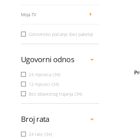
Moja TV
Gotovinsko plaćanje (bez paketa)
Ugovorni odnos
Pr
24 mjeseca
(34)
12 mjeseci
(34)
Bez obaveznog trajanja
(34)
Broj rata
24 rate
(34)