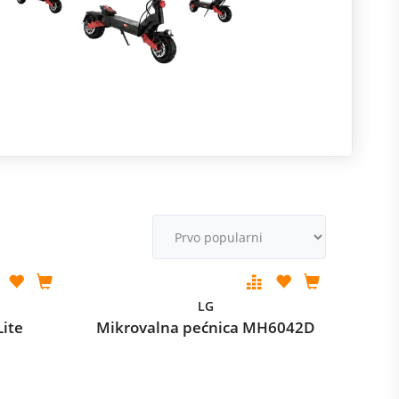
R
m
M
v
LG
Lite
Mikrovalna pećnica MH6042D