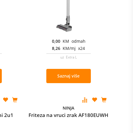
0,00
KM odmah
8,26
KM/mj x24
uz Extra L
Saznaj više
NINJA
ni 2u1
Friteza na vruci zrak AF180EUWH