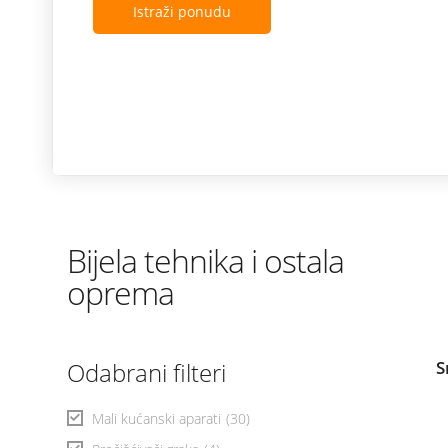
Istraži ponudu
Bijela tehnika i ostala
oprema
Odabrani filteri
S
Mali kućanski aparati
(30)