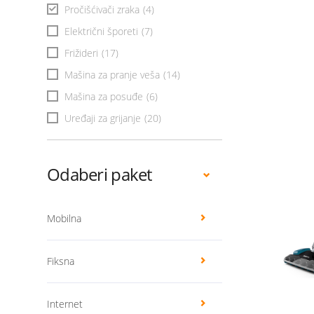
Pročišćivači zraka
(4)
Električni šporeti
(7)
Frižideri
(17)
Mašina za pranje veša
(14)
Mašina za posuđe
(6)
Uređaji za grijanje
(20)
Odaberi paket
Mobilna
Fiksna
Internet