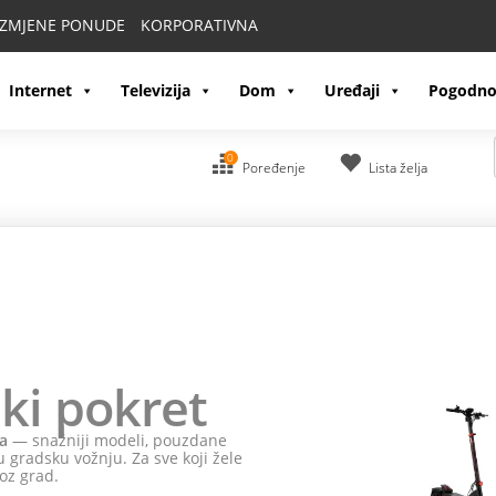
IZMJENE PONUDE
KORPORATIVNA
Internet
Televizija
Dom
Uređaji
Pogodno
0
Poređenje
Lista želja
ki pokret
a
— snažniji modeli, pouzdane
 gradsku vožnju. Za sve koji žele
oz grad.