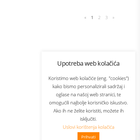
«
1
2
3
»
Program lojalnosti
Upotreba web kolačića
com
Bonus plus
sluga
Prijava za newsletter
Koristimo web kolačiće (eng. "cookies")
kako bismo personalizirali sadržaj i
oglase na našoj web stranici, te
elecom
omogućili najbolje korisničko iskustvo.
Ako ih ne želite koristiti, možete ih
isključiti.
Uslovi korištenja kolačića
Prihvati
👋 Zdravo, kako mogu pomoći?