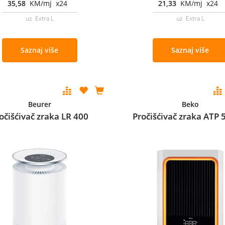
35,58
KM/mj x24
21,33
KM/mj x24
uz Extra L
uz Extra L
Saznaj više
Saznaj više
Beurer
Beko
očišćivač zraka LR 400
Pročišćivač zraka ATP