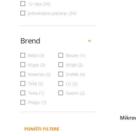
12 rata
(34)
Jednokratno plaćanje
(34)
Brend
Beko
(3)
Beurer
(1)
Krups
(2)
NINJA
(2)
Rowenta
(5)
SHARK
(4)
Tefal
(5)
LG
(2)
Tesla
(1)
Xiaomi
(2)
Philips
(7)
Mikro
PONIŠTI FILTERE