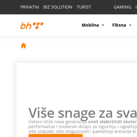
PRIVATNI
BIZ SOLUTION
TURIST
GAMING
Mobilna
Fiksna
Više snage za sva
Uskoro stiže nova generacija
oneS električnih skuter
performanse i moderan dizajn za sigurniju i ugodniju
više slobode, više mogućnosti i pametnije kretanje kr