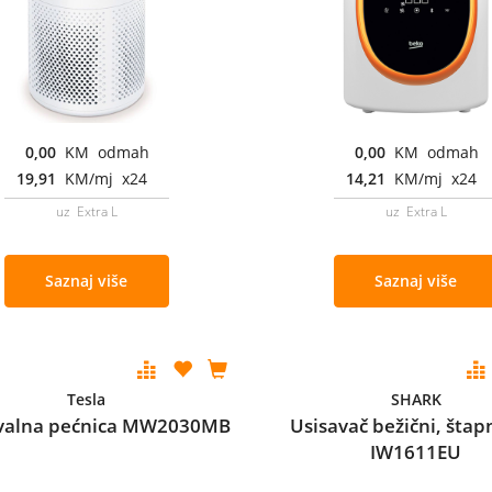
0,00
KM odmah
0,00
KM odmah
19,91
KM/mj x24
14,21
KM/mj x24
uz Extra L
uz Extra L
Saznaj više
Saznaj više
Tesla
SHARK
valna pećnica MW2030MB
Usisavač bežični, štap
IW1611EU