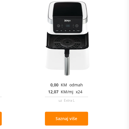
0,00
KM odmah
12,07
KM/mj x24
uz Extra L
Saznaj više