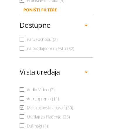
Pročišćivači zraka
(4)
PONIŠTI FILTERE
Dostupno
na webshopu
(2)
na prodajnom mjestu
(32)
Vrsta uređaja
Audio Video
(2)
Auto oprema
(11)
Mali kućanski aparati
(30)
Uređaji za hlađenje
(23)
Daljinski
(1)