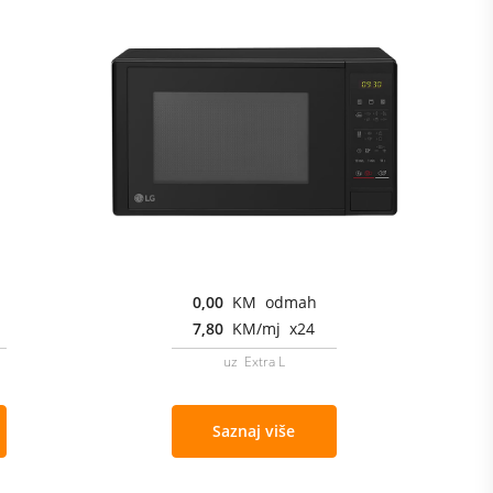
0,00
KM odmah
7,80
KM/mj x24
uz Extra L
Saznaj više