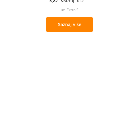
5,87
KM/mj x12
uz Extra S
Saznaj više