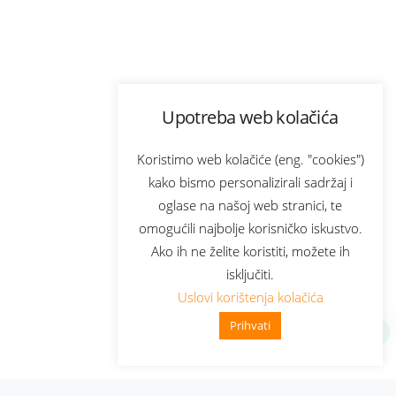
Upotreba web kolačića
Koristimo web kolačiće (eng. "cookies")
kako bismo personalizirali sadržaj i
oglase na našoj web stranici, te
omogućili najbolje korisničko iskustvo.
Ako ih ne želite koristiti, možete ih
isključiti.
Uslovi korištenja kolačića
Prihvati