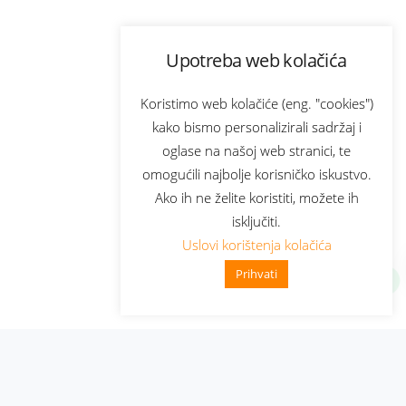
Upotreba web kolačića
Koristimo web kolačiće (eng. "cookies")
kako bismo personalizirali sadržaj i
oglase na našoj web stranici, te
omogućili najbolje korisničko iskustvo.
Ako ih ne želite koristiti, možete ih
isključiti.
Uslovi korištenja kolačića
Prihvati