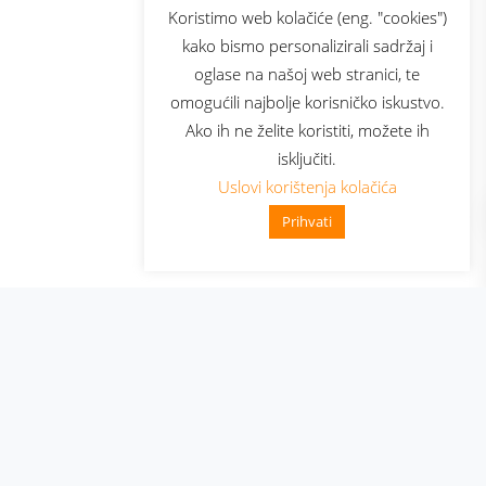
sluga
Prijava za newsletter
Koristimo web kolačiće (eng. "cookies")
kako bismo personalizirali sadržaj i
oglase na našoj web stranici, te
elecom
omogućili najbolje korisničko iskustvo.
Ako ih ne želite koristiti, možete ih
isključiti.
Uslovi korištenja kolačića
Prihvati
👋 Zdravo, kako mogu pomoći