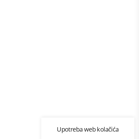
Program lojalnosti
Upotreba web kolačića
com
Bonus plus