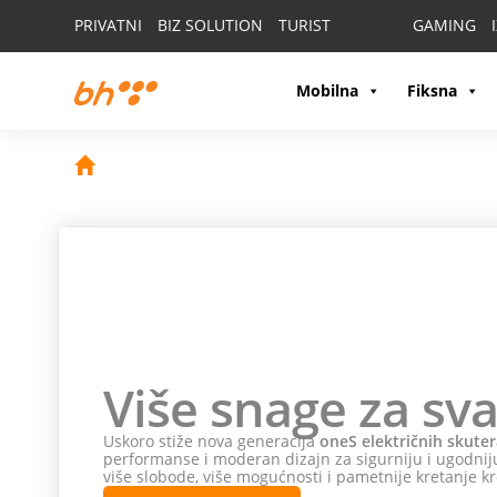
PRIVATNI
BIZ SOLUTION
TURIST
GAMING
Mobilna
Fiksna
Više snage za sva
Uskoro stiže nova generacija
oneS električnih skuter
performanse i moderan dizajn za sigurniju i ugodniju
više slobode, više mogućnosti i pametnije kretanje kr