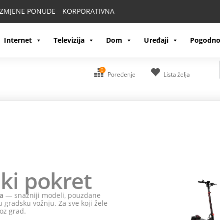
IZMJENE PONUDE
KORPORATIVNA
Internet
Televizija
Dom
Uređaji
Pogodno
0
Poređenje
Lista želja
ki pokret
a
— snažniji modeli, pouzdane
 gradsku vožnju. Za sve koji žele
oz grad.