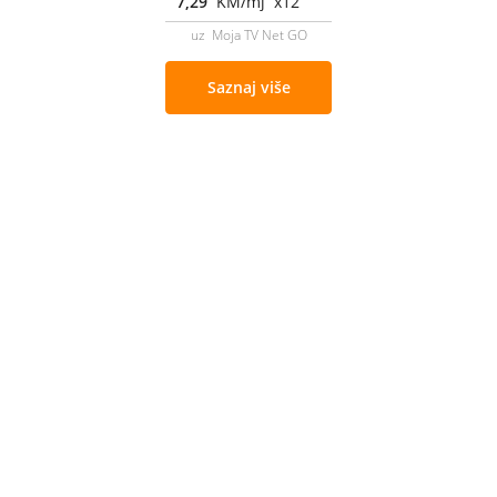
7,29
KM/mj x12
uz Moja TV Net GO
Saznaj više