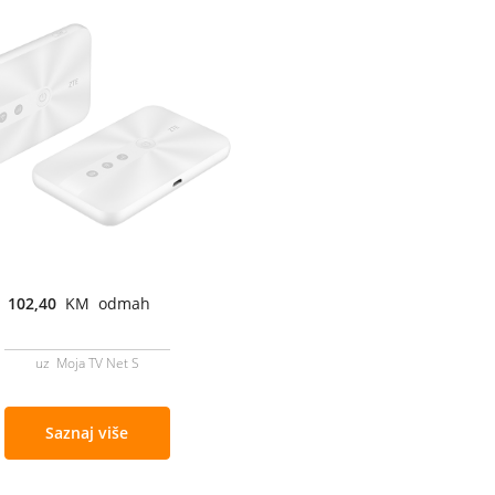
102,40
KM odmah
uz Moja TV Net S
Saznaj više