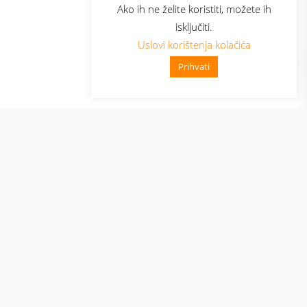
Ako ih ne želite koristiti, možete ih
isključiti.
Uslovi korištenja kolačića
Prihvati
👋 Zdravo, kako mogu pomoći?