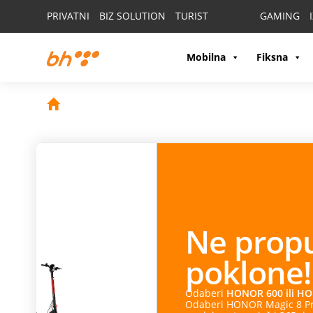
PRIVATNI
BIZ SOLUTION
TURIST
GAMING
Mobilna
Fiksna
Ne propusti
HON
poklone!
Odaberi
HONOR 600 ili HONOR 600 Pro
i na poklon
Odaberi HONOR Magic 8 Pro i na poklon dobijaš HONO