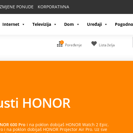
IZMJENE PONUDE
KORPORATIVNA
Internet
Televizija
Dom
Uređaji
Pogodno
0
Poređenje
Lista želja
OR
 dobijaš HONOR Watch 2 Epic.
R Projector Air Pro. Uz sve