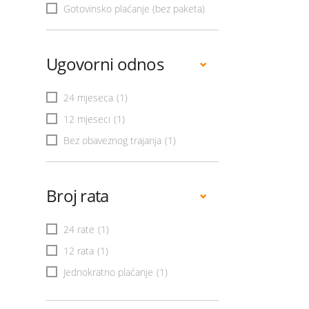
Gotovinsko plaćanje (bez paketa)
Ugovorni odnos
24 mjeseca
(1)
12 mjeseci
(1)
Bez obaveznog trajanja
(1)
Broj rata
24 rate
(1)
12 rata
(1)
Jednokratno plaćanje
(1)