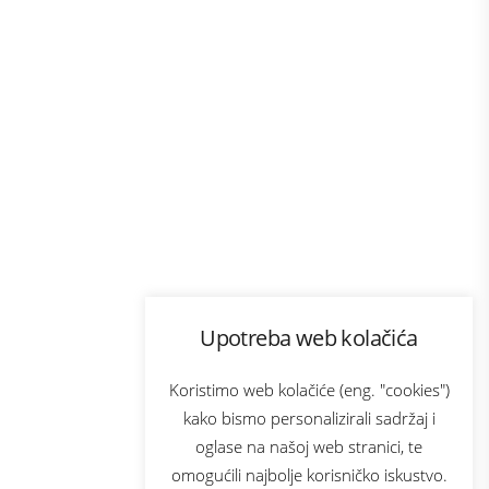
Program lojalnosti
Upotreba web kolačića
com
Bonus plus
sluga
Prijava za newsletter
Koristimo web kolačiće (eng. "cookies")
kako bismo personalizirali sadržaj i
oglase na našoj web stranici, te
elecom
omogućili najbolje korisničko iskustvo.