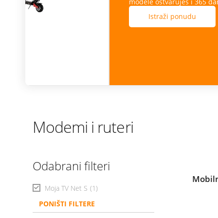
modele ostvaruješ i 365 dana besplatne zamjene ekr
Istraži ponudu
Modemi i ruteri
Odabrani filteri
Mobil
Moja TV Net S
(1)
PONIŠTI FILTERE