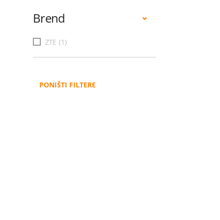
Brend
ZTE
(1)
PONIŠTI FILTERE
Administracija
B2B
Nabavke i pozivi
Veleprodaja
Karijera
Partneri
Pristup informacijama
Sponzorstva
Arhiva vijesti
Donacije
Arhiva obavijesti
BH Telecom i SFF – Z