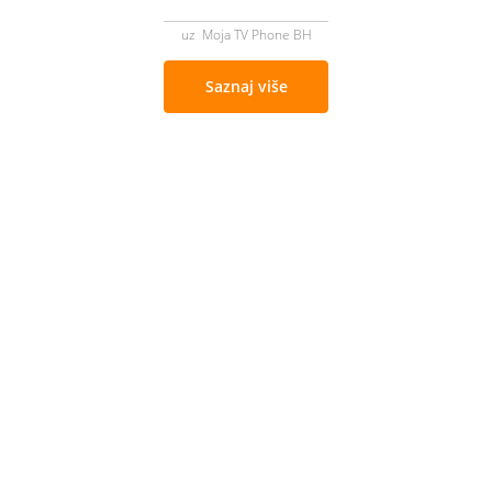
uz Moja TV Phone BH
Saznaj više