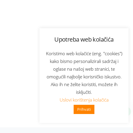
Upotreba web kolačića
Koristimo web kolačiće (eng. "cookies")
kako bismo personalizirali sadržaj i
oglase na našoj web stranici, te
omogućili najbolje korisničko iskustvo.
Ako ih ne želite koristiti, možete ih
isključiti.
Uslovi korištenja kolačića
Prihvati