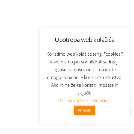
Upotreba web kolačića
Koristimo web kolačiće (eng. "cookies")
kako bismo personalizirali sadržaj i
oglase na našoj web stranici, te
omogućili najbolje korisničko iskustvo.
Ako ih ne želite koristiti, možete ih
isključiti.
Uslovi korištenja kolačića
Prihvati