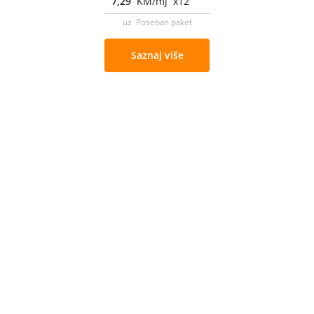
7,29
KM/mj x12
uz Poseban paket
Saznaj više