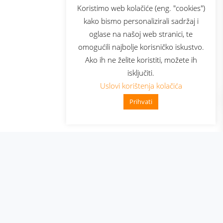
sluga
Prijava za newsletter
Koristimo web kolačiće (eng. "cookies")
kako bismo personalizirali sadržaj i
oglase na našoj web stranici, te
elecom
omogućili najbolje korisničko iskustvo.
Ako ih ne želite koristiti, možete ih
isključiti.
Uslovi korištenja kolačića
Prihvati
👋 Zdravo, kako mogu pomoći