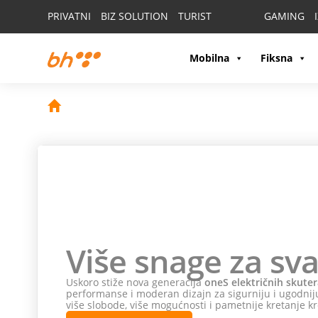
PRIVATNI
BIZ SOLUTION
TURIST
GAMING
Mobilna
Fiksna
Više snage za sva
Uskoro stiže nova generacija
oneS električnih skuter
performanse i moderan dizajn za sigurniju i ugodniju
više slobode, više mogućnosti i pametnije kretanje kr