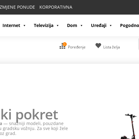
IZMJENE PONUDE
KORPORATIVNA
Internet
Televizija
Dom
Uređaji
Pogodno
0
Poređenje
Lista želja
ki pokret
a
— snažniji modeli, pouzdane
 gradsku vožnju. Za sve koji žele
oz grad.