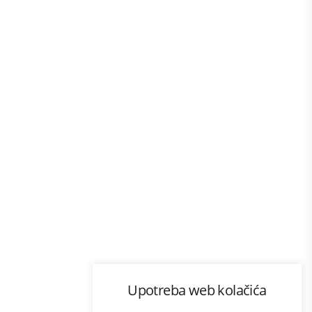
Program lojalnosti
Upotreba web kolačića
com
Bonus plus