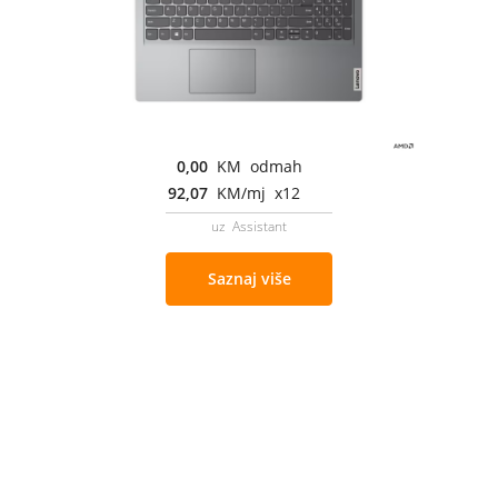
0,00
KM odmah
92,07
KM/mj x12
uz Assistant
Saznaj više