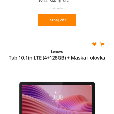
90,44
KM/mj x12
uz Assistant
Saznaj više
Lenovo
Tab 10.1in LTE (4+128GB) + Maska i olovka