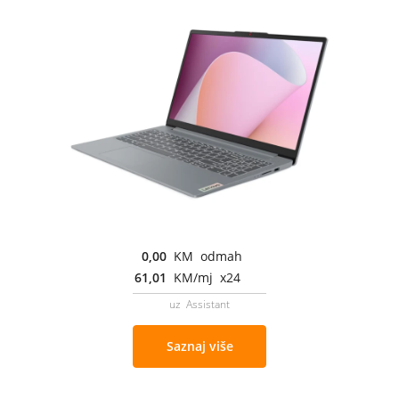
0,00
KM odmah
61,01
KM/mj x24
uz Assistant
Saznaj više