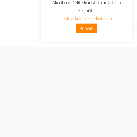
Ako ih ne želite koristiti, možete ih
isključiti.
Uslovi korištenja kolačića
Prihvati
Administracija
Nabavke i pozivi