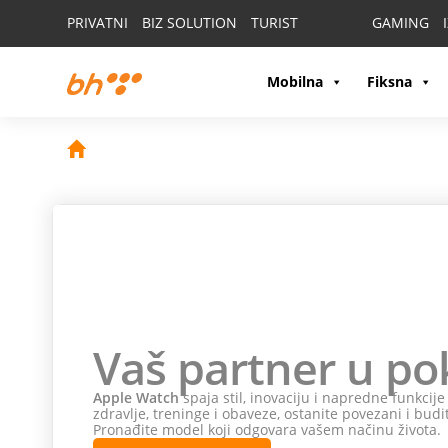
PRIVATNI
BIZ SOLUTION
TURIST
GAMING
Mobilna
Fiksna
Vaš partner u po
Apple Watch
spaja stil, inovaciju i napredne funkcij
zdravlje, treninge i obaveze, ostanite povezani i budi
Pronađite model koji odgovara vašem načinu života.