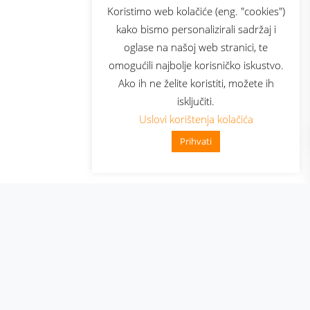
sluga
Prijava za newsletter
Koristimo web kolačiće (eng. "cookies")
kako bismo personalizirali sadržaj i
oglase na našoj web stranici, te
elecom
omogućili najbolje korisničko iskustvo.
Ako ih ne želite koristiti, možete ih
isključiti.
Uslovi korištenja kolačića
Prihvati
👋 Zdravo, kako mogu pomoći