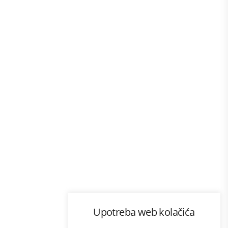
Program lojalnosti
Upotreba web kolačića
com
Bonus plus