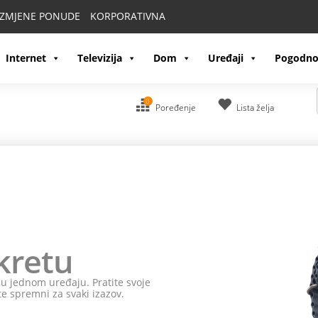
IZMJENE PONUDE
KORPORATIVNA
Internet
Televizija
Dom
Uređaji
Pogodno
0
Poređenje
Lista želja
kretu
e u jednom uređaju. Pratite svoje
te spremni za svaki izazov.