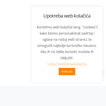
Upotreba web kolačića
Koristimo web kolačiće (eng. "cookies")
kako bismo personalizirali sadržaj i
oglase na našoj web stranici, te
omogućili najbolje korisničko iskustvo.
Ako ih ne želite koristiti, možete ih
isključiti.
Uslovi korištenja kolačića
Prihvati