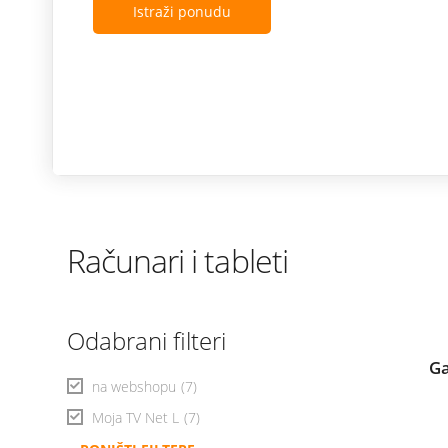
Istraži ponudu
Računari i tableti
Odabrani filteri
Ga
na webshopu
(7)
Moja TV Net L
(7)