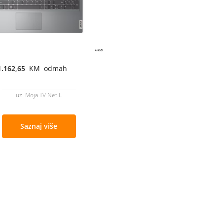
1.162,65
KM odmah
uz Moja TV Net L
Saznaj više
Cjenovnik i uslovi
Aplikacije