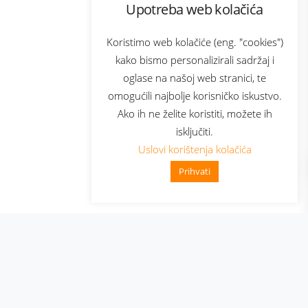
Upotreba web kolačića
com
Bonus plus
sluga
Prijava za newsletter
Koristimo web kolačiće (eng. "cookies")
kako bismo personalizirali sadržaj i
oglase na našoj web stranici, te
elecom
omogućili najbolje korisničko iskustvo.
Ako ih ne želite koristiti, možete ih
isključiti.
Uslovi korištenja kolačića
Prihvati
👋 Zdravo, kako mogu pomoći?