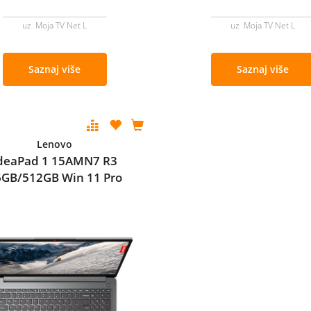
uz Moja TV Net L
uz Moja TV Net L
Saznaj više
Saznaj više
Lenovo
deaPad 1 15AMN7 R3
6GB/512GB Win 11 Pro