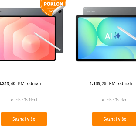
3.219,40
KM odmah
1.139,75
KM odmah
uz Moja TV Net L
uz Moja TV Net L
Saznaj više
Saznaj više