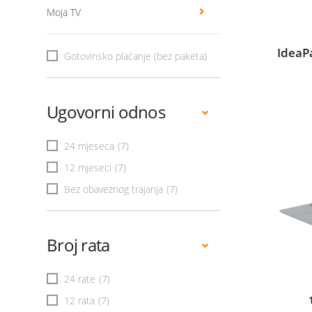
Moja TV
IdeaP
Gotovinsko plaćanje (bez paketa)
Ugovorni odnos
24 mjeseca
(7)
12 mjeseci
(7)
Bez obaveznog trajanja
(7)
Broj rata
24 rate
(7)
12 rata
(7)