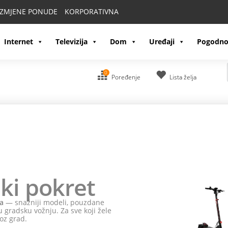
IZMJENE PONUDE
KORPORATIVNA
Internet
Televizija
Dom
Uređaji
Pogodno
0
Poređenje
Lista želja
ki pokret
a
— snažniji modeli, pouzdane
 gradsku vožnju. Za sve koji žele
oz grad.