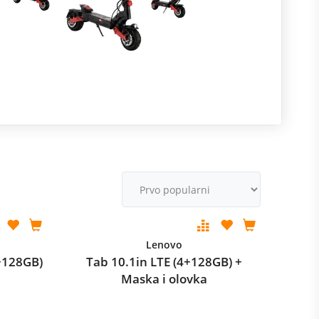
R
m
M
v
Lenovo
+128GB)
Tab 10.1in LTE (4+128GB) +
Maska i olovka