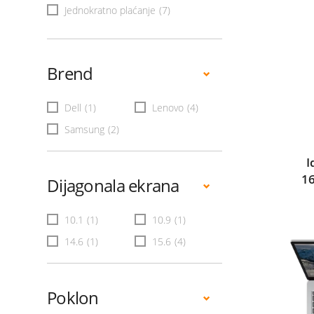
Jednokratno plaćanje
(7)
Brend
Dell
(1)
Lenovo
(4)
Samsung
(2)
I
1
Dijagonala ekrana
10.1
(1)
10.9
(1)
14.6
(1)
15.6
(4)
Poklon