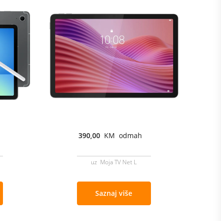
390,00
KM odmah
uz Moja TV Net L
Saznaj više