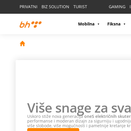
PRIVATNI
BIZ SOLUTION
TURIST
GAMING
Mobilna
Fiksna
Više snage za sva
Uskoro stiže nova generacija
oneS električnih skuter
performanse i moderan dizajn za sigurniju i ugodniju
više slobode, više mogućnosti i pametnije kretanje kr