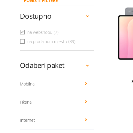
PONIŠTI FILTERE
Dostupno
na webshopu
(7)
na prodajnom mjestu
(39)
Odaberi paket
Mobilna
Fiksna
Internet