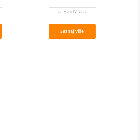
uz Moja TV Net L
Saznaj više