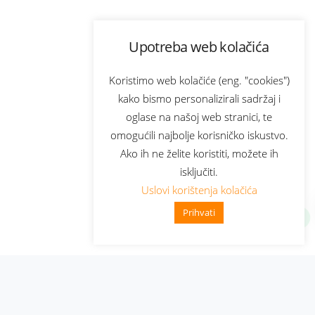
Upotreba web kolačića
Koristimo web kolačiće (eng. "cookies")
kako bismo personalizirali sadržaj i
oglase na našoj web stranici, te
omogućili najbolje korisničko iskustvo.
Ako ih ne želite koristiti, možete ih
isključiti.
Uslovi korištenja kolačića
Prihvati