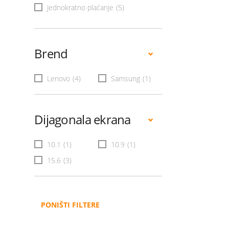
Jednokratno plaćanje
(5)
Brend
Lenovo
(4)
Samsung
(1)
Dijagonala ekrana
10.1
(1)
10.9
(1)
15.6
(3)
PONIŠTI FILTERE