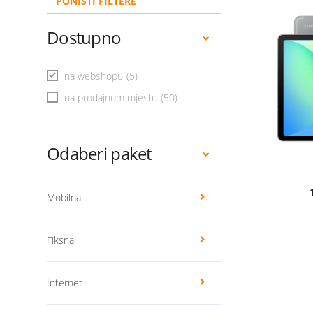
PONIŠTI FILTERE
Dostupno
na webshopu
(5)
na prodajnom mjestu
(50)
Odaberi paket
Mobilna
Fiksna
Internet