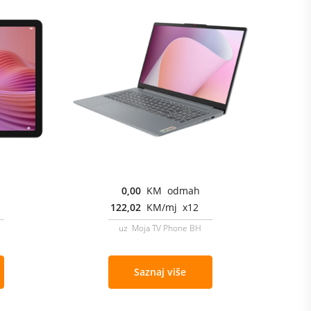
0,00
KM odmah
122,02
KM/mj x12
uz Moja TV Phone BH
Saznaj više