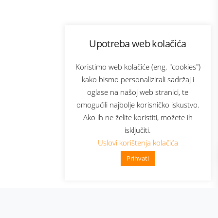
Program lojalnosti
Upotreba web kolačića
com
Bonus plus
sluga
Prijava za newsletter
Koristimo web kolačiće (eng. "cookies")
kako bismo personalizirali sadržaj i
oglase na našoj web stranici, te
elecom
omogućili najbolje korisničko iskustvo.
Ako ih ne želite koristiti, možete ih
isključiti.
Uslovi korištenja kolačića
Prihvati
👋 Zdravo, kako mogu pomoći?