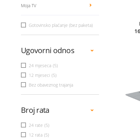
Moja TV
Gotovinsko plaćanje (bez paketa)
1
Ugovorni odnos
24 mjeseca
(5)
12 mjeseci
(5)
Bez obaveznog trajanja
Broj rata
24 rate
(5)
12 rata
(5)