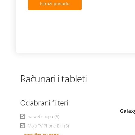
Istraži ponudu
Računari i tableti
Odabrani filteri
Galax
na webshopu
(5)
Moja TV Phone BH
(5)