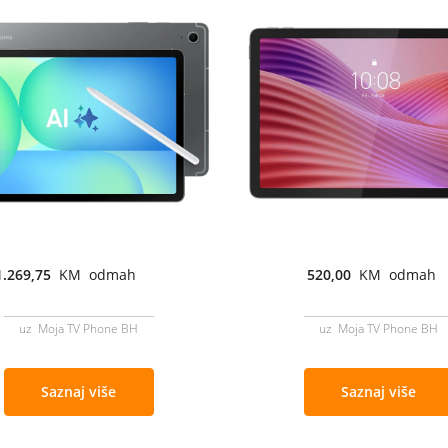
1.269,75
KM odmah
520,00
KM odmah
uz Moja TV Phone BH
uz Moja TV Phone BH
Saznaj više
Saznaj više