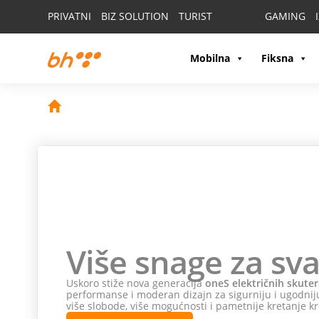
PRIVATNI
BIZ SOLUTION
TURIST
GAMING
Mobilna
Fiksna
Više snage za sva
Uskoro stiže nova generacija
oneS električnih skuter
performanse i moderan dizajn za sigurniju i ugodniju
više slobode, više mogućnosti i pametnije kretanje kr