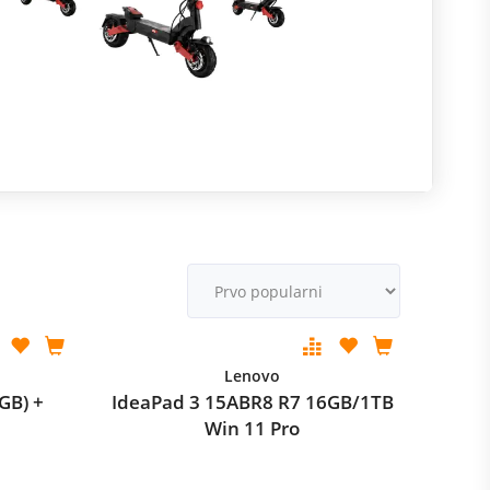
R
m
M
v
Lenovo
GB) +
IdeaPad 3 15ABR8 R7 16GB/1TB
Win 11 Pro