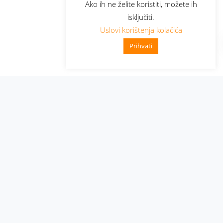
Ako ih ne želite koristiti, možete ih
isključiti.
Uslovi korištenja kolačića
Prihvati
Administracija
Nabavke i pozivi