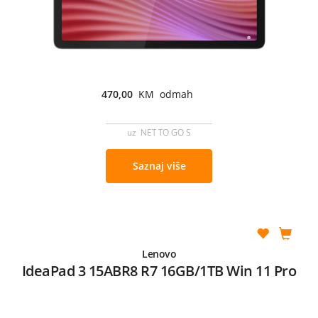
470,00
KM odmah
uz NET TO GO S
Saznaj više
Lenovo
IdeaPad 3 15ABR8 R7 16GB/1TB Win 11 Pro