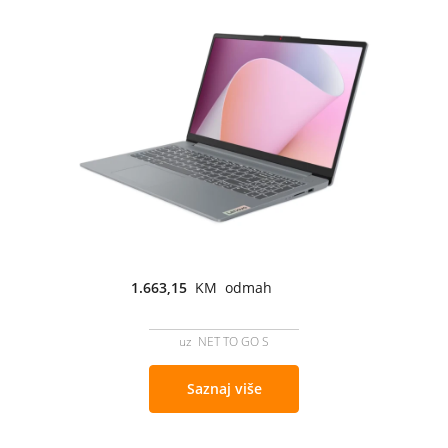
1.663,15
KM odmah
uz NET TO GO S
Saznaj više