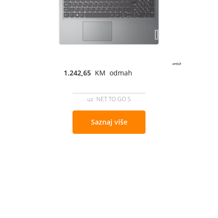
1.242,65
KM odmah
uz NET TO GO S
Saznaj više