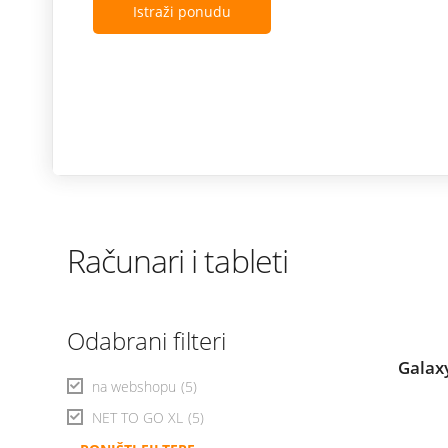
Istraži ponudu
Računari i tableti
Odabrani filteri
Galax
na webshopu
(5)
NET TO GO XL
(5)