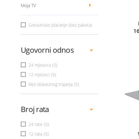
Moja TV
Gotovinsko plaćanje (bez paketa)
1
Ugovorni odnos
24 mjeseca
(5)
12 mjeseci
(5)
Bez obaveznog trajanja
(5)
Broj rata
24 rate
(5)
12 rata
(5)