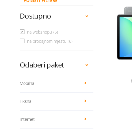
PONIŠTI FILTERE
Dostupno
na webshopu
(5)
na prodajnom mjestu
(6)
Odaberi paket
Mobilna
Fiksna
Internet