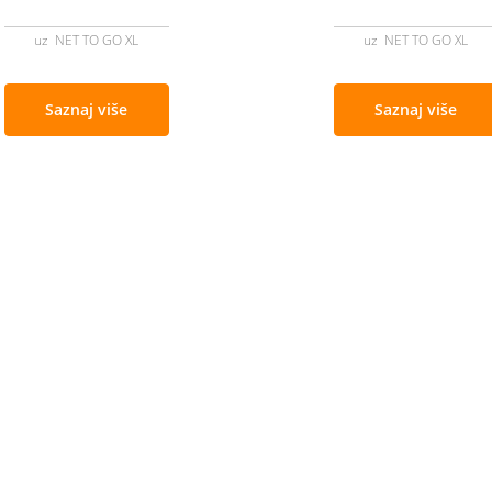
uz NET TO GO XL
uz NET TO GO XL
Saznaj više
Saznaj više