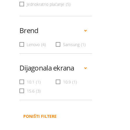
Jednokratno plaćanje
(5)
Brend
Lenovo
(4)
Samsung
(1)
Dijagonala ekrana
10.1
(1)
10.9
(1)
15.6
(3)
PONIŠTI FILTERE