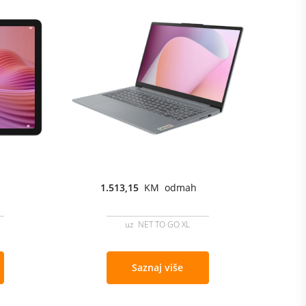
1.513,15
KM odmah
uz NET TO GO XL
Saznaj više