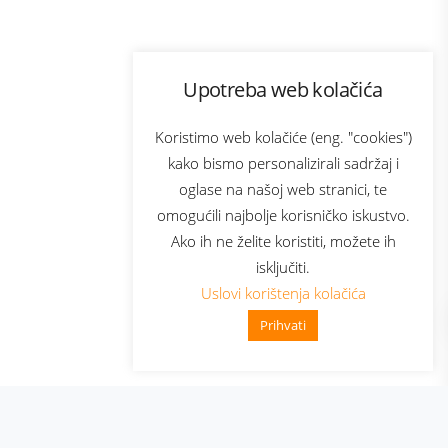
Program lojalnosti
Upotreba web kolačića
com
Bonus plus
sluga
Prijava za newsletter
Koristimo web kolačiće (eng. "cookies")
kako bismo personalizirali sadržaj i
oglase na našoj web stranici, te
elecom
omogućili najbolje korisničko iskustvo.
Ako ih ne želite koristiti, možete ih
isključiti.
Uslovi korištenja kolačića
Prihvati
👋 Zdravo, kako mogu pomoći?