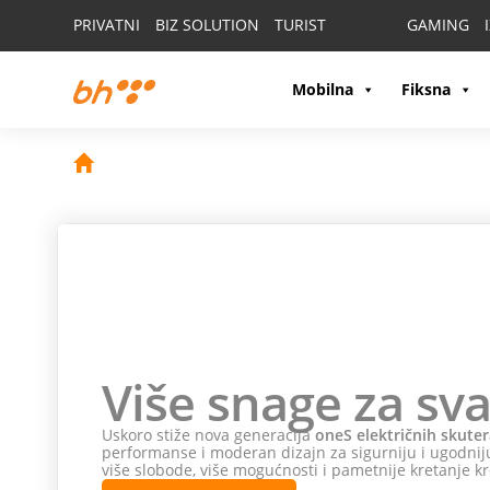
PRIVATNI
BIZ SOLUTION
TURIST
GAMING
Mobilna
Fiksna
Više snage za sva
Uskoro stiže nova generacija
oneS električnih skuter
performanse i moderan dizajn za sigurniju i ugodniju
više slobode, više mogućnosti i pametnije kretanje kr