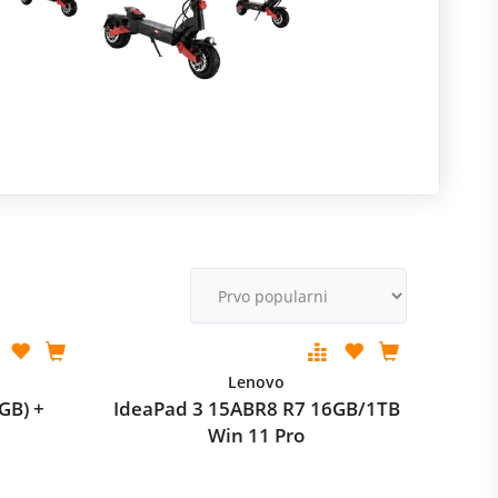
R
m
M
v
Lenovo
GB) +
IdeaPad 3 15ABR8 R7 16GB/1TB
Win 11 Pro