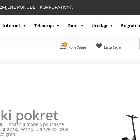
IZMJENE PONUDE
KORPORATIVNA
Internet
Televizija
Dom
Uređaji
Pogodno
0
Poređenje
Lista želja
ki pokret
a
— snažniji modeli, pouzdane
 gradsku vožnju. Za sve koji žele
oz grad.