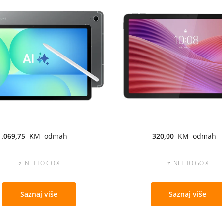
1.069,75
KM odmah
320,00
KM odmah
uz NET TO GO XL
uz NET TO GO XL
Saznaj više
Saznaj više