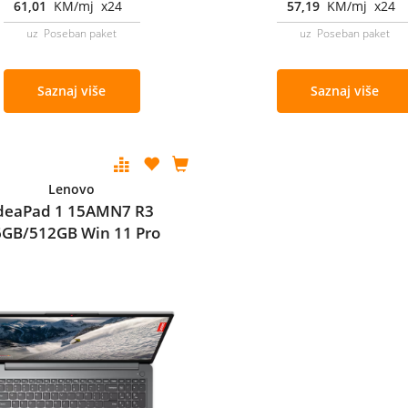
61,01
KM/mj x24
57,19
KM/mj x24
uz Poseban paket
uz Poseban paket
Saznaj više
Saznaj više
Lenovo
deaPad 1 15AMN7 R3
6GB/512GB Win 11 Pro