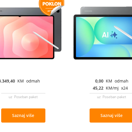
3.349,40
KM odmah
0,00
KM odmah
45,22
KM/mj x24
uz Poseban paket
uz Poseban paket
Saznaj više
Saznaj više