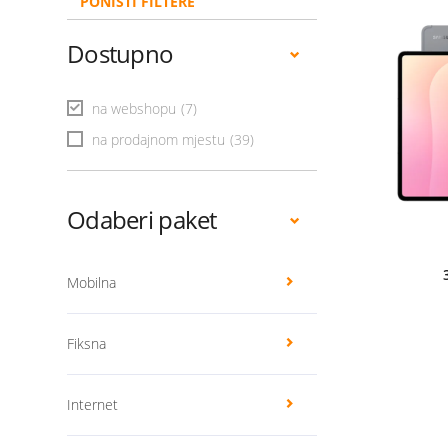
PONIŠTI FILTERE
Dostupno
na webshopu
(7)
na prodajnom mjestu
(39)
Odaberi paket
Mobilna
Fiksna
Internet