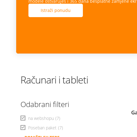
Računari i tableti
Odabrani filteri
Ga
na webshopu
(7)
Poseban paket
(7)