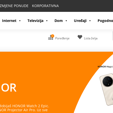
IZMJENE PONUDE
KORPORATIVNA
Internet
Televizija
Dom
Uređaji
Pogodno
0
Poređenje
Lista želja
Vaš partner u p
Apple Watch
spaja stil, inovaciju i napredne funkci
zdravlje, treninge i obaveze, ostanite povezani i bud
Pronađite model koji odgovara vašem načinu života