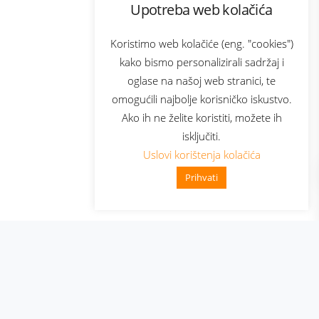
Upotreba web kolačića
com
Bonus plus
sluga
Prijava za newsletter
Koristimo web kolačiće (eng. "cookies")
kako bismo personalizirali sadržaj i
oglase na našoj web stranici, te
elecom
omogućili najbolje korisničko iskustvo.
Ako ih ne želite koristiti, možete ih
isključiti.
Uslovi korištenja kolačića
Prihvati
👋 Zdravo, kako mogu pomoći?