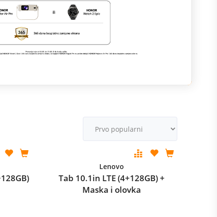
M
v
Lenovo
+128GB)
Tab 10.1in LTE (4+128GB) +
Maska i olovka