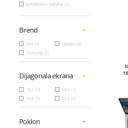
Jednokratno plaćanje
(7)
Brend
Dell
(1)
Lenovo
(4)
Samsung
(2)
I
1
Dijagonala ekrana
10.1
(1)
10.9
(1)
14.6
(1)
15.6
(4)
Poklon