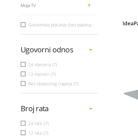
Moja TV
IdeaP
Gotovinsko plaćanje (bez paketa)
Ugovorni odnos
24 mjeseca
(7)
12 mjeseci
(7)
Bez obaveznog trajanja
(7)
Broj rata
24 rate
(7)
12 rata
(7)