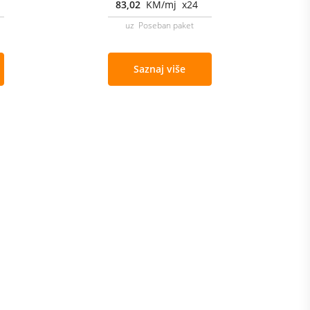
83,02
KM/mj x24
uz Poseban paket
Saznaj više