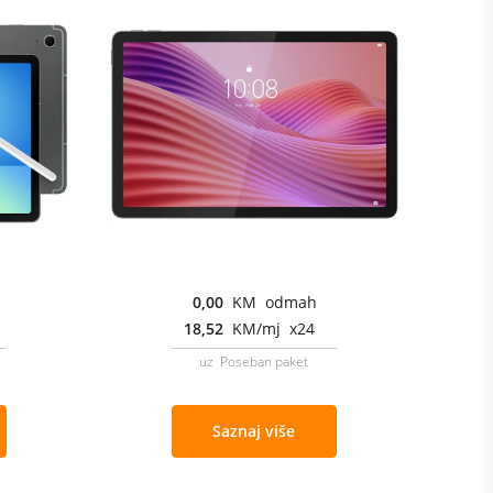
0,00
KM odmah
18,52
KM/mj x24
uz Poseban paket
Saznaj više