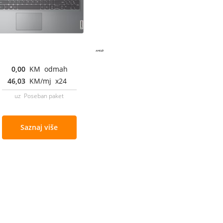
0,00
KM odmah
46,03
KM/mj x24
uz Poseban paket
Saznaj više
Cjenovnik i uslovi
Aplikacije