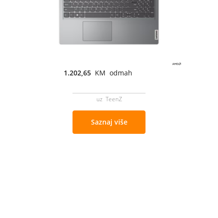
1.202,65
KM odmah
uz TeenZ
Saznaj više