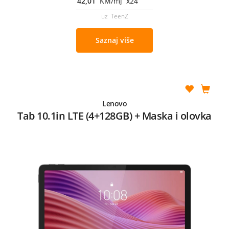
42,01
KM/mj x24
uz TeenZ
Saznaj više
Lenovo
Tab 10.1in LTE (4+128GB) + Maska i olovka