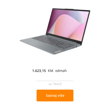
1.623,15
KM odmah
uz TeenZ
Saznaj više