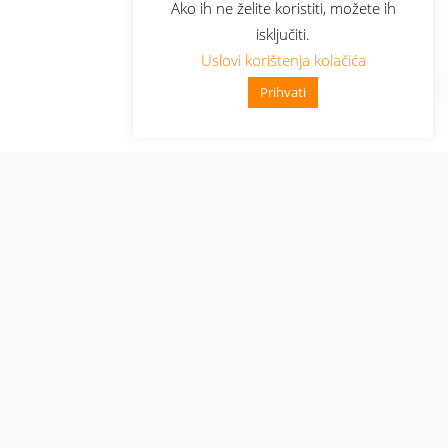
Ako ih ne želite koristiti, možete ih
isključiti.
Uslovi korištenja kolačića
Prihvati
Administracija
Nabavke i pozivi