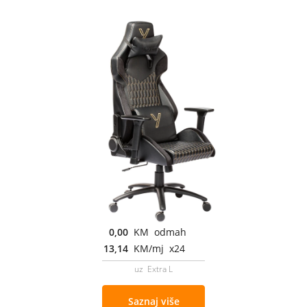
0,00
KM odmah
13,14
KM/mj x24
uz Extra L
Saznaj više