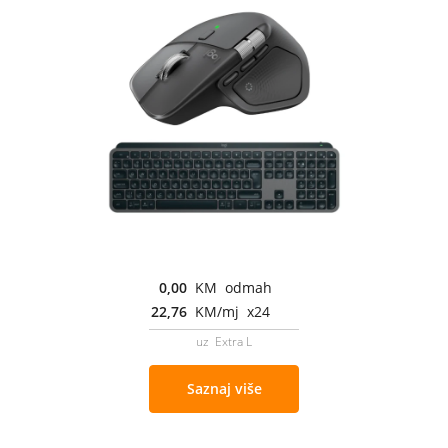
0,00
KM odmah
22,76
KM/mj x24
uz Extra L
Saznaj više