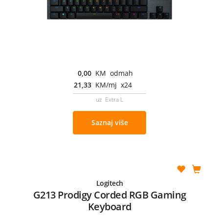
0,00
KM odmah
21,33
KM/mj x24
uz Extra L
Saznaj više
Logitech
G213 Prodigy Corded RGB Gaming
Keyboard