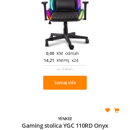
0,00
KM odmah
14,21
KM/mj x24
uz Extra L
Saznaj više
YENKEE
Gaming stolica YGC 110RD Onyx