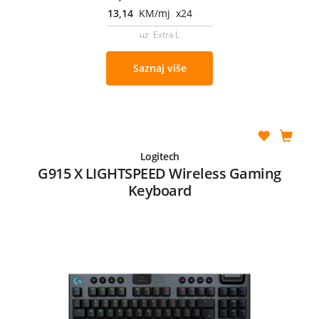
13,14
KM/mj x24
uz Extra L
Saznaj više
Logitech
G915 X LIGHTSPEED Wireless Gaming
Keyboard