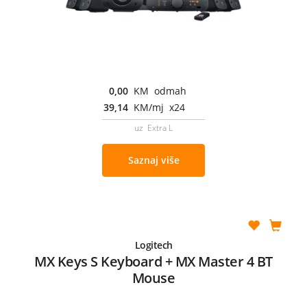
0,00
KM odmah
39,14
KM/mj x24
uz Extra L
Saznaj više
Logitech
MX Keys S Keyboard + MX Master 4 BT
Mouse