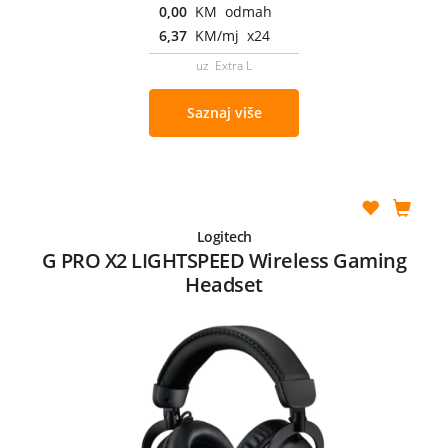
0,00
KM odmah
6,37
KM/mj x24
uz Extra L
Saznaj više
Logitech
G PRO X2 LIGHTSPEED Wireless Gaming
Headset