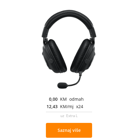
0,00
KM odmah
12,43
KM/mj x24
uz Extra L
Saznaj više