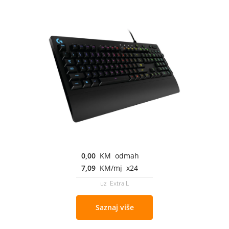
0,00
KM odmah
7,09
KM/mj x24
uz Extra L
Saznaj više