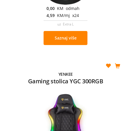
0,00
KM odmah
4,59
KM/mj x24
uz Extra L
Saznaj više
YENKEE
Gaming stolica YGC 300RGB