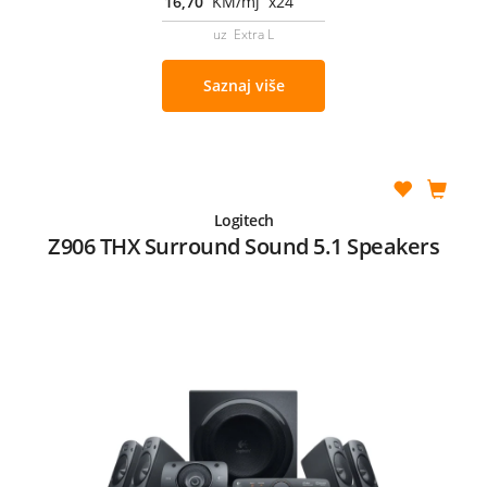
16,70
KM/mj x24
uz Extra L
Saznaj više
Logitech
Z906 THX Surround Sound 5.1 Speakers