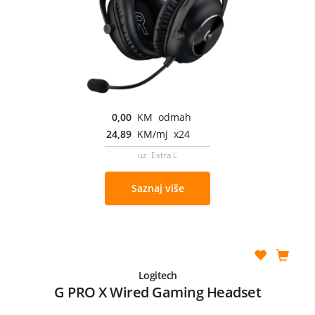
0,00
KM odmah
24,89
KM/mj x24
uz Extra L
Saznaj više
Logitech
G PRO X Wired Gaming Headset