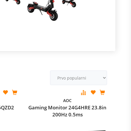
R
m
M
v
AOC
6QZD2
Gaming Monitor 24G4HRE 23.8in
200Hz 0.5ms