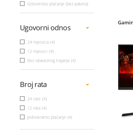
Gotovinsko plaćanje (bez paketa)
Gamin
Ugovorni odnos
24 mjeseca
(4)
12 mjeseci
(4)
Bez obaveznog trajanja
(4)
Broj rata
24 rate
(4)
12 rata
(4)
Jednokratno plaćanje
(4)