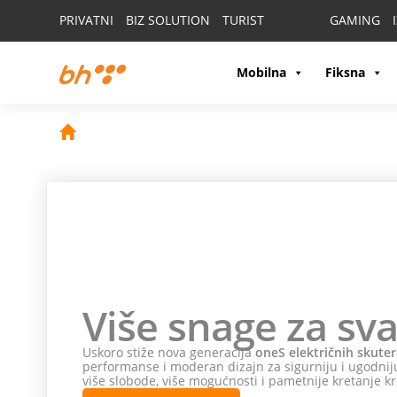
PRIVATNI
BIZ SOLUTION
TURIST
GAMING
Mobilna
Fiksna
Više snage za sva
Uskoro stiže nova generacija
oneS električnih skuter
performanse i moderan dizajn za sigurniju i ugodniju
više slobode, više mogućnosti i pametnije kretanje kr