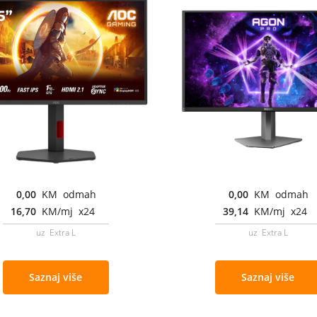
0,00
KM odmah
0,00
KM odmah
16,70
KM/mj x24
39,14
KM/mj x24
uz Extra L
uz Extra L
Saznaj više
Saznaj više