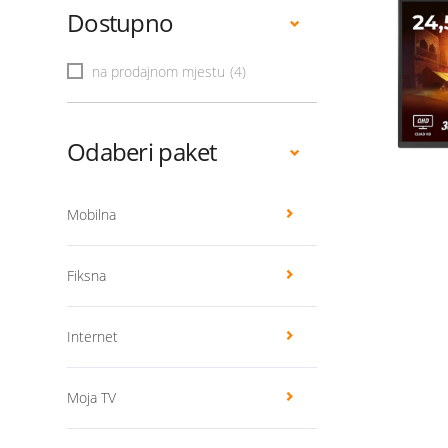
Dostupno
na prodajnom mjestu
(4)
Odaberi paket
Mobilna
Fiksna
Internet
Moja TV