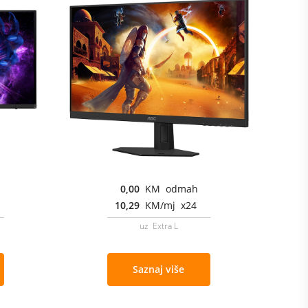
0,00
KM odmah
10,29
KM/mj x24
uz Extra L
Saznaj više