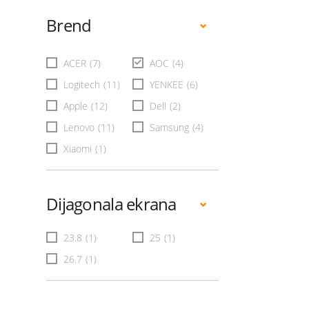
Brend
ACER
(7)
AOC
(4)
Logitech
(11)
YENKEE
(6)
Apple
(12)
Dell
(2)
Lenovo
(11)
Samsung
(4)
Xiaomi
(1)
Dijagonala ekrana
23.8
(1)
25
(1)
26.7
(1)