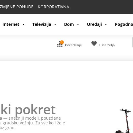
IZMJENE PONUDE
KORPORATIVNA
Internet
Televizija
Dom
Uređaji
Pogodno
0
Poređenje
Lista želja
ki pokret
a
— snažniji modeli, pouzdane
 gradsku vožnju. Za sve koji žele
oz grad.