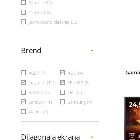
24 rate
(32)
12 rata
(32)
Jednokratno plaćanje
(32)
Brend
Gamin
ACER
(7)
AOC
(4)
Logitech
(11)
YENKEE
(6)
Apple
(12)
Dell
(2)
Lenovo
(11)
Samsung
(4)
Xiaomi
(1)
Dijagonala ekrana