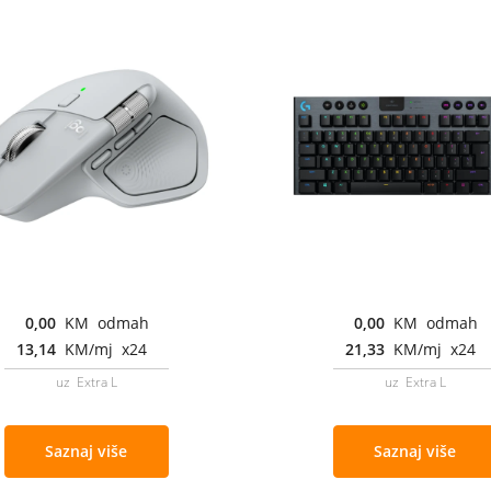
0,00
KM odmah
0,00
KM odmah
13,14
KM/mj x24
21,33
KM/mj x24
uz Extra L
uz Extra L
Saznaj više
Saznaj više