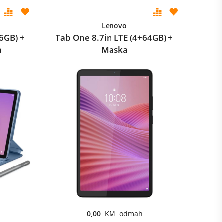
Lenovo
6GB) +
Tab One 8.7in LTE (4+64GB) +
a
Maska
0,00
KM odmah