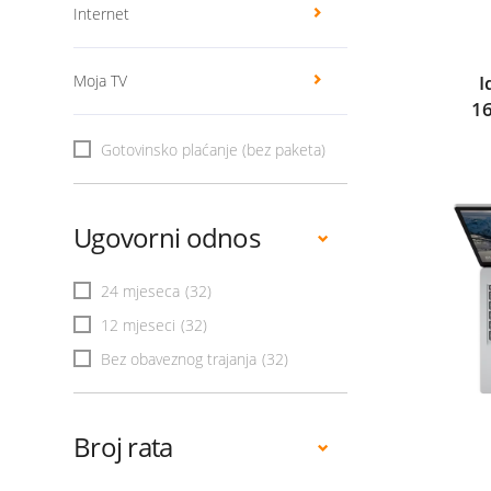
Internet
Moja TV
I
1
Gotovinsko plaćanje (bez paketa)
Ugovorni odnos
24 mjeseca
(32)
12 mjeseci
(32)
Bez obaveznog trajanja
(32)
Broj rata