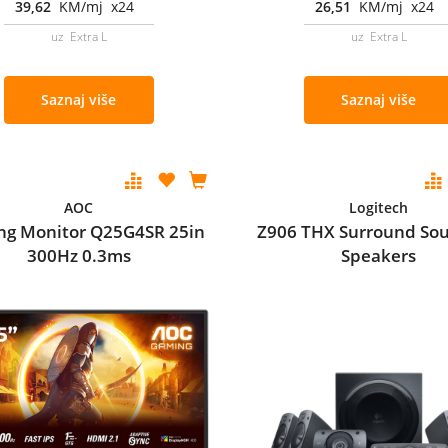
39,62
KM/mj x24
26,51
KM/mj x24
uz Extra L
uz Extra L
Saznaj više
Saznaj više
AOC
Logitech
g Monitor Q25G4SR 25in
Z906 THX Surround Sou
300Hz 0.3ms
Speakers