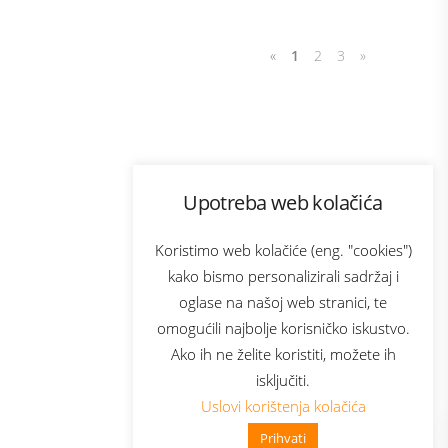
«
1
2
3
»
Program lojalnosti
Upotreba web kolačića
com
Bonus plus
sluga
Prijava za newsletter
Koristimo web kolačiće (eng. "cookies")
kako bismo personalizirali sadržaj i
oglase na našoj web stranici, te
elecom
omogućili najbolje korisničko iskustvo.
Ako ih ne želite koristiti, možete ih
isključiti.
Uslovi korištenja kolačića
Prihvati
👋 Zdravo, kako mogu pomoći?