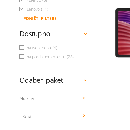
YENKEE
(6)
Lenovo
(11)
PONIŠTI FILTERE
Dostupno
na webshopu
(4)
na prodajnom mjestu
(28)
Odaberi paket
Mobilna
Fiksna