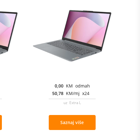
0,00
KM odmah
50,78
KM/mj x24
uz Extra L
Saznaj više