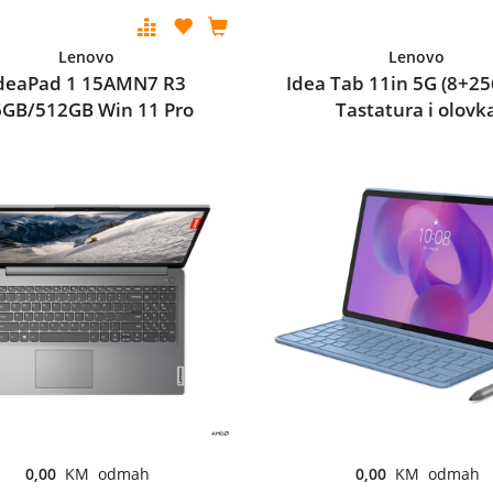
Lenovo
Lenovo
deaPad 1 15AMN7 R3
Idea Tab 11in 5G (8+25
6GB/512GB Win 11 Pro
Tastatura i olovk
0,00
KM odmah
0,00
KM odmah