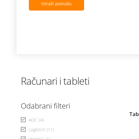
Istraži ponudu
Računari i tableti
Odabrani filteri
Tab
AOC
(4)
Logitech
(11)