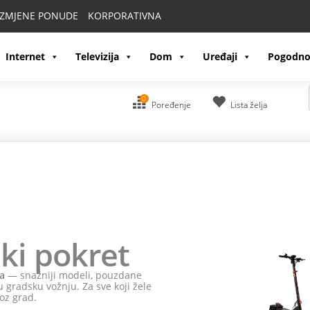
IZMJENE PONUDE
KORPORATIVNA
Internet
Televizija
Dom
Uređaji
Pogodno
0
Poređenje
Lista želja
ki pokret
a
— snažniji modeli, pouzdane
 gradsku vožnju. Za sve koji žele
oz grad.