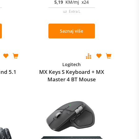
5,19
KM/mj x24
uz Extra L
Saznaj više
Logitech
nd 5.1
MX Keys S Keyboard + MX
Master 4 BT Mouse