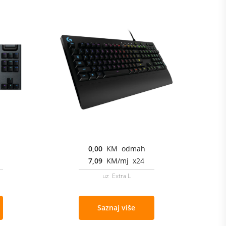
0,00
KM odmah
7,09
KM/mj x24
uz Extra L
Saznaj više