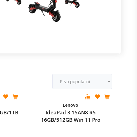
R
m
M
v
Lenovo
6GB/1TB
IdeaPad 3 15AN8 R5
16GB/512GB Win 11 Pro