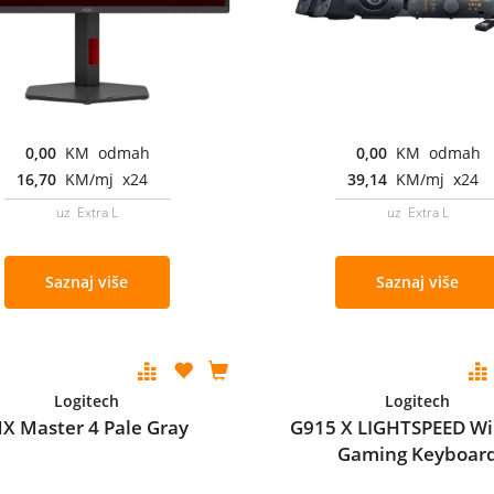
0,00
KM odmah
0,00
KM odmah
16,70
KM/mj x24
39,14
KM/mj x24
uz Extra L
uz Extra L
Saznaj više
Saznaj više
Logitech
Logitech
X Master 4 Pale Gray
G915 X LIGHTSPEED Wi
Gaming Keyboar