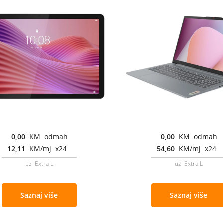
0,00
KM odmah
0,00
KM odmah
12,11
KM/mj x24
54,60
KM/mj x24
uz Extra L
uz Extra L
Saznaj više
Saznaj više