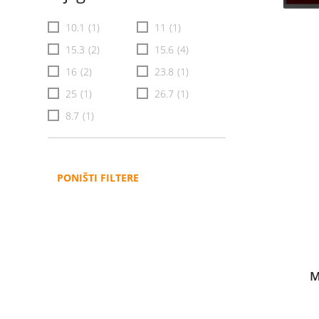
10.1
(1)
11
(1)
15.3
(2)
15.6
(4)
16
(2)
23.8
(1)
25
(1)
26.7
(1)
8.7
(1)
PONIŠTI FILTERE
M