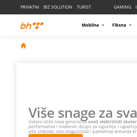
PRIVATNI
BIZ SOLUTION
TURIST
GAMING
Mobilna
Fiksna
Više snage za sva
Uskoro stiže nova generacija
oneS električnih skuter
performanse i moderan dizajn za sigurniju i ugodniju
više slobode, više mogućnosti i pametnije kretanje kr