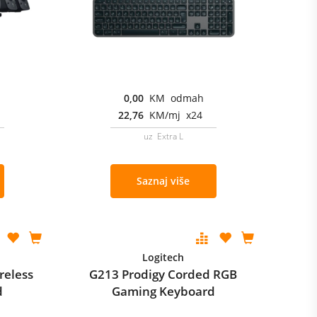
0,00
KM odmah
22,76
KM/mj x24
uz Extra L
Saznaj više
Logitech
reless
G213 Prodigy Corded RGB
d
Gaming Keyboard