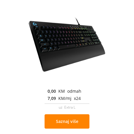
0,00
KM odmah
7,09
KM/mj x24
uz Extra L
Saznaj više