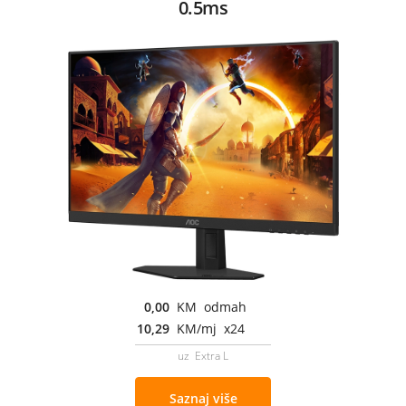
0.5ms
0,00
KM odmah
10,29
KM/mj x24
uz Extra L
Saznaj više