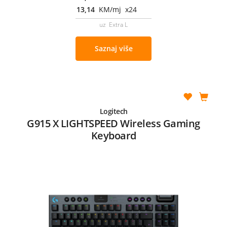
13,14
KM/mj x24
uz Extra L
Saznaj više
Logitech
G915 X LIGHTSPEED Wireless Gaming
Keyboard