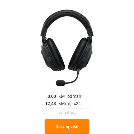
0,00
KM odmah
12,43
KM/mj x24
uz Extra L
Saznaj više