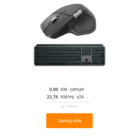
0,00
KM odmah
22,76
KM/mj x24
uz Extra L
Saznaj više