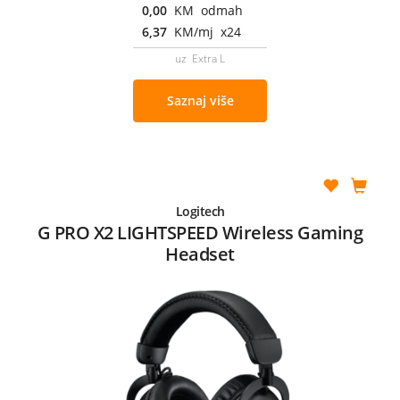
0,00
KM odmah
6,37
KM/mj x24
uz Extra L
Saznaj više
Logitech
G PRO X2 LIGHTSPEED Wireless Gaming
Headset