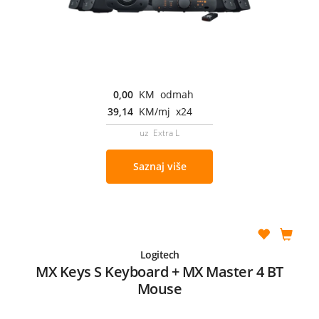
0,00
KM odmah
39,14
KM/mj x24
uz Extra L
Saznaj više
Logitech
MX Keys S Keyboard + MX Master 4 BT
Mouse