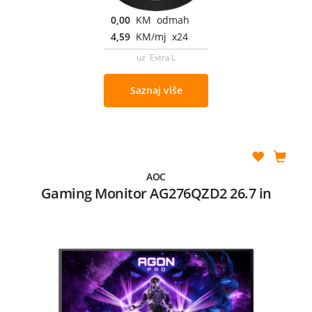
0,00
KM odmah
4,59
KM/mj x24
uz Extra L
Saznaj više
AOC
Gaming Monitor AG276QZD2 26.7 in