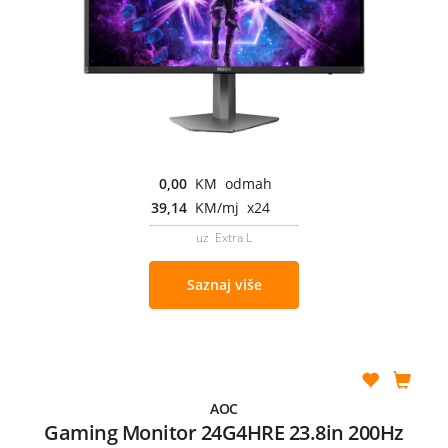
0,00
KM odmah
39,14
KM/mj x24
uz Extra L
Saznaj više
AOC
Gaming Monitor 24G4HRE 23.8in 200Hz