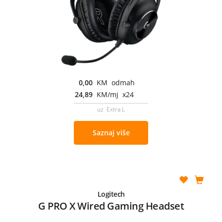
0,00
KM odmah
24,89
KM/mj x24
uz Extra L
Saznaj više
Logitech
G PRO X Wired Gaming Headset