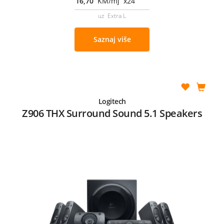
16,70
KM/mj x24
uz Extra L
Saznaj više
Logitech
Z906 THX Surround Sound 5.1 Speakers