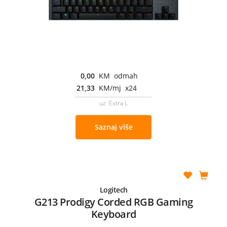
0,00
KM odmah
21,33
KM/mj x24
uz Extra L
Saznaj više
Logitech
G213 Prodigy Corded RGB Gaming
Keyboard