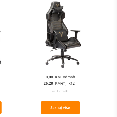
0,00
KM odmah
26,28
KM/mj x12
uz Extra XL
Saznaj više