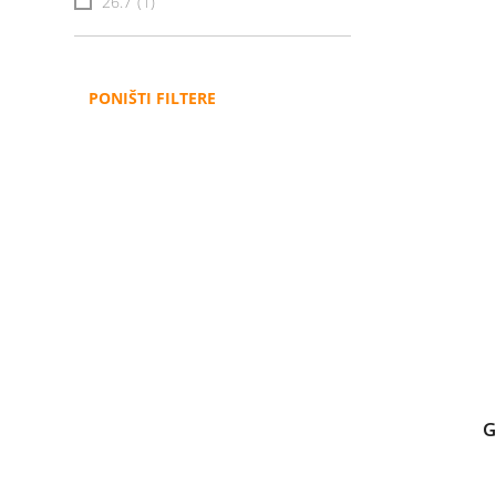
26.7
(1)
PONIŠTI FILTERE
G