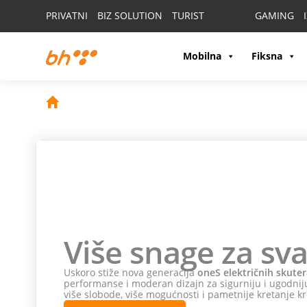
PRIVATNI
BIZ SOLUTION
TURIST
GAMING
Mobilna
Fiksna
Više snage za sva
Uskoro stiže nova generacija
oneS električnih skuter
performanse i moderan dizajn za sigurniju i ugodniju
više slobode, više mogućnosti i pametnije kretanje kr