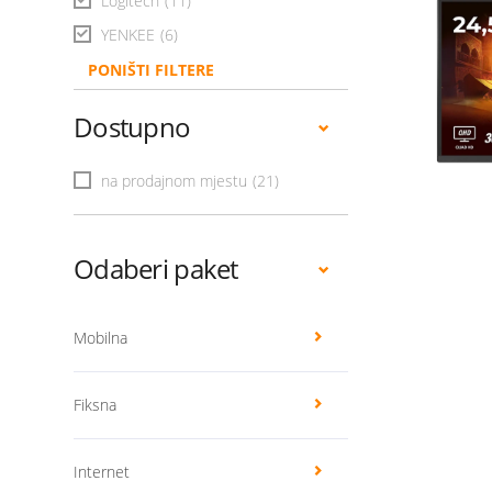
Logitech
(11)
YENKEE
(6)
PONIŠTI FILTERE
Dostupno
na prodajnom mjestu
(21)
Odaberi paket
Mobilna
Fiksna
Internet