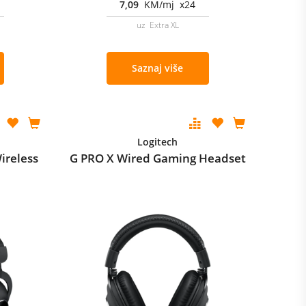
7,09
KM/mj x24
uz Extra XL
Saznaj više
Logitech
ireless
G PRO X Wired Gaming Headset