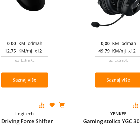
0,00
KM odmah
0,00
KM odmah
12,75
KM/mj x12
49,79
KM/mj x12
uz Extra XL
uz Extra XL
Saznaj više
Saznaj više
Logitech
YENKEE
 Driving Force Shifter
Gaming stolica YGC 3