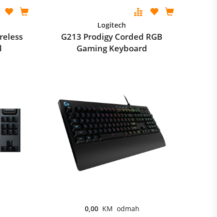
Logitech
reless
G213 Prodigy Corded RGB
d
Gaming Keyboard
0,00
KM odmah