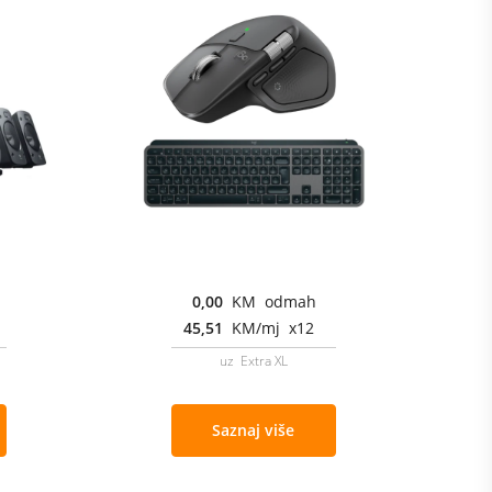
0,00
KM odmah
45,51
KM/mj x12
uz Extra XL
Saznaj više