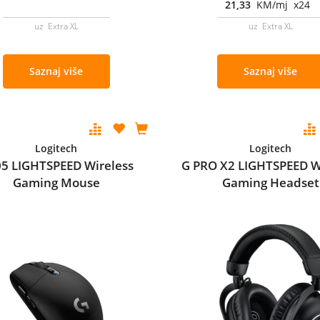
21,33
KM/mj x24
uz Extra XL
uz Extra XL
Saznaj više
Saznaj više
Logitech
Logitech
5 LIGHTSPEED Wireless
G PRO X2 LIGHTSPEED W
Gaming Mouse
Gaming Headset