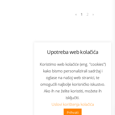
«
1
2
»
Program lojalnosti
Upotreba web kolačića
com
Bonus plus
sluga
Prijava za newsletter
Koristimo web kolačiće (eng. "cookies")
kako bismo personalizirali sadržaj i
oglase na našoj web stranici, te
elecom
omogućili najbolje korisničko iskustvo.
Ako ih ne želite koristiti, možete ih
isključiti.
Uslovi korištenja kolačića
Prihvati
👋 Zdravo, kako mogu pomoći?