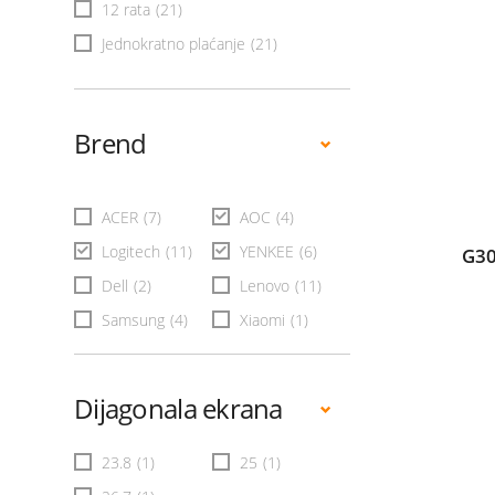
12 rata
(21)
Jednokratno plaćanje
(21)
Brend
ACER
(7)
AOC
(4)
Logitech
(11)
YENKEE
(6)
G30
Dell
(2)
Lenovo
(11)
Samsung
(4)
Xiaomi
(1)
Dijagonala ekrana
23.8
(1)
25
(1)