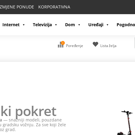
IZMJENE PONUDE
KORPORATIVNA
Internet
Televizija
Dom
Uređaji
Pogodno
0
Poređenje
Lista želja
ki pokret
a
— snažniji modeli, pouzdane
 gradsku vožnju. Za sve koji žele
oz grad.