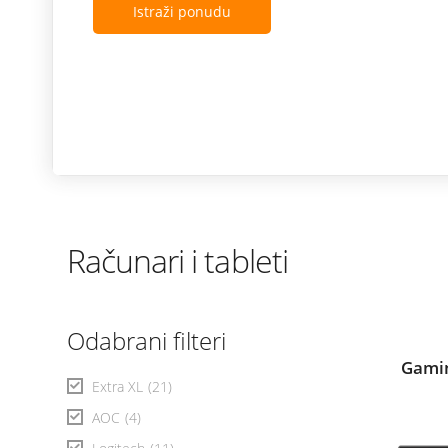
Istraži ponudu
Računari i tableti
Odabrani filteri
Gamin
Extra XL
(21)
AOC
(4)