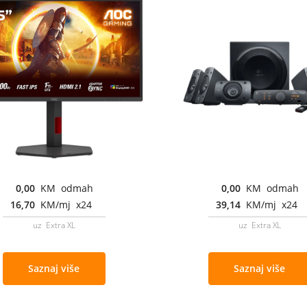
0,00
KM odmah
0,00
KM odmah
16,70
KM/mj x24
39,14
KM/mj x24
uz Extra XL
uz Extra XL
Saznaj više
Saznaj više