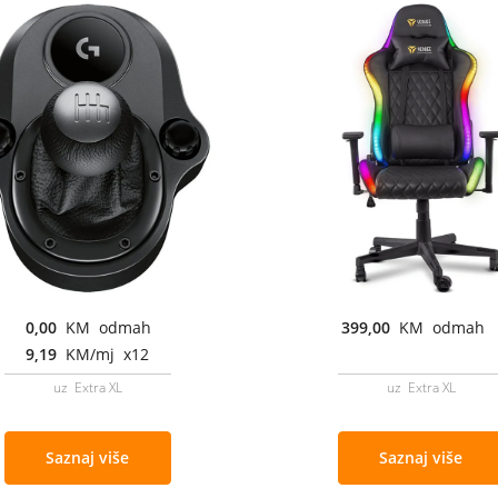
0,00
KM odmah
399,00
KM odmah
9,19
KM/mj x12
uz Extra XL
uz Extra XL
Saznaj više
Saznaj više