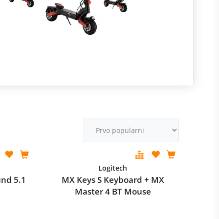
R
m
M
v
Logitech
nd 5.1
MX Keys S Keyboard + MX
Master 4 BT Mouse