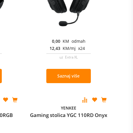
0,00
KM odmah
12,43
KM/mj x24
uz Extra XL
Saznaj više
YENKEE
00RGB
Gaming stolica YGC 110RD Onyx