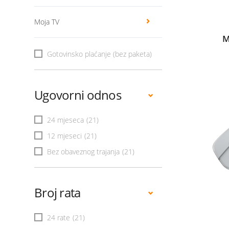
Moja TV
M
Gotovinsko plaćanje (bez paketa)
Ugovorni odnos
24 mjeseca
(21)
12 mjeseci
(21)
Bez obaveznog trajanja
(21)
Broj rata
24 rate
(21)