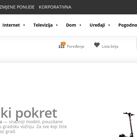
IZMJENE PONUDE
KORPORATIVNA
Internet
Televizija
Dom
Uređaji
Pogodno
0
Poređenje
Lista želja
ki pokret
a
— snažniji modeli, pouzdane
 gradsku vožnju. Za sve koji žele
oz grad.