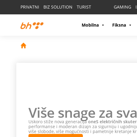
PRIVATNI
BIZ SOLUTION
TURIST
GAMING
Mobilna
Fiksna
Više snage za sva
Uskoro stiže nova generacija
oneS električnih skuter
performanse i moderan dizajn za sigurniju i ugodniju
više slobode, više mogućnosti i pametnije kretanje kr