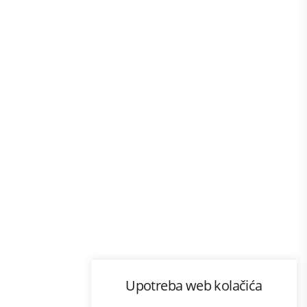
Program lojalnosti
Upotreba web kolačića
com
Bonus plus