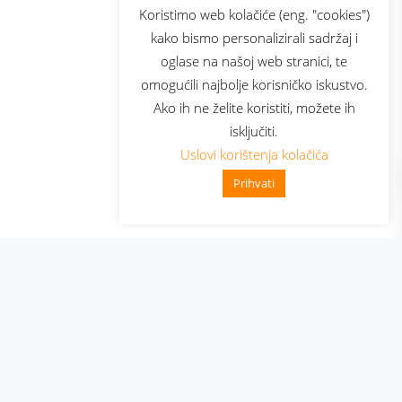
sluga
Prijava za newsletter
Koristimo web kolačiće (eng. "cookies")
kako bismo personalizirali sadržaj i
oglase na našoj web stranici, te
elecom
omogućili najbolje korisničko iskustvo.
Ako ih ne želite koristiti, možete ih
isključiti.
Uslovi korištenja kolačića
Prihvati
👋 Zdravo, kako mogu pomoći