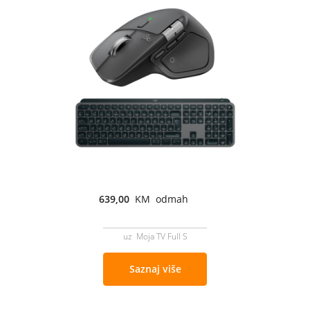
639,00
KM odmah
uz Moja TV Full S
Saznaj više