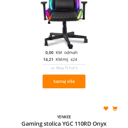
0,00
KM odmah
14,21
KM/mj x24
uz Moja TV Full S
Saznaj više
YENKEE
Gaming stolica YGC 110RD Onyx