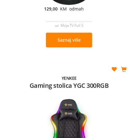
129,00
KM odmah
uz Moja TV Full S
Saznaj više
YENKEE
Gaming stolica YGC 300RGB