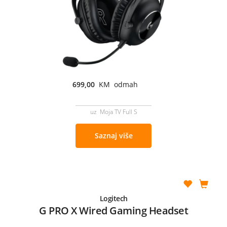
699,00
KM odmah
uz Moja TV Full S
Saznaj više
Logitech
G PRO X Wired Gaming Headset