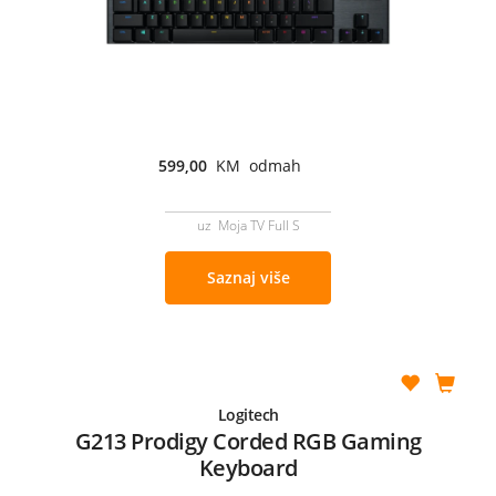
599,00
KM odmah
uz Moja TV Full S
Saznaj više
Logitech
G213 Prodigy Corded RGB Gaming
Keyboard