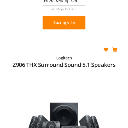
16,70
KM/mj x24
uz Moja TV Full S
Saznaj više
Logitech
Z906 THX Surround Sound 5.1 Speakers