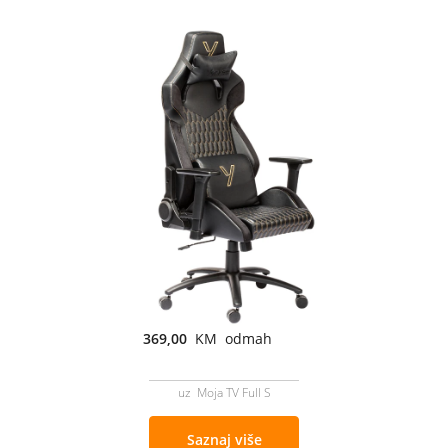
369,00
KM odmah
uz Moja TV Full S
Saznaj više