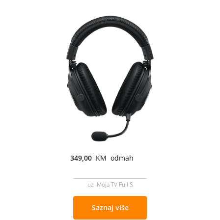
349,00
KM odmah
uz Moja TV Full S
Saznaj više