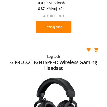
0,00
KM odmah
6,37
KM/mj x24
uz Moja TV Full S
Saznaj više
Logitech
G PRO X2 LIGHTSPEED Wireless Gaming
Headset