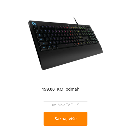
199,00
KM odmah
uz Moja TV Full S
Saznaj više