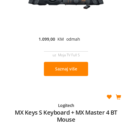
1.099,00
KM odmah
uz Moja TV Full S
Saznaj više
Logitech
MX Keys S Keyboard + MX Master 4 BT
Mouse