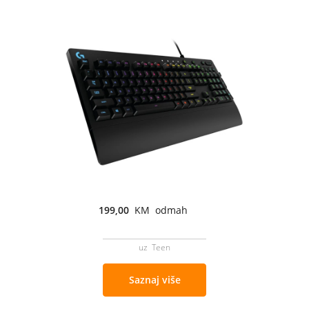
199,00
KM odmah
uz Teen
Saznaj više