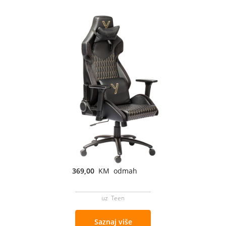
369,00
KM odmah
uz Teen
Saznaj više