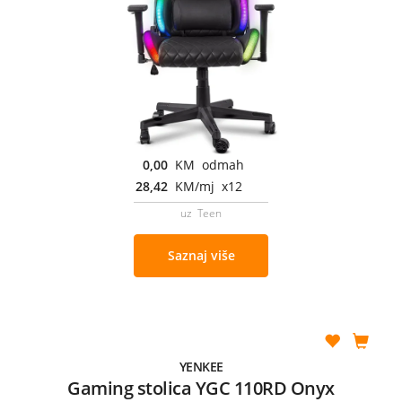
0,00
KM odmah
28,42
KM/mj x12
uz Teen
Saznaj više
YENKEE
Gaming stolica YGC 110RD Onyx