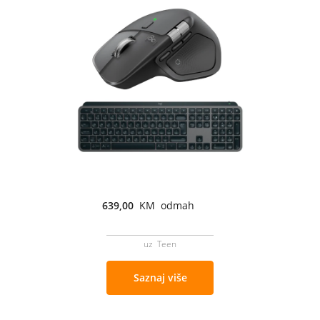
639,00
KM odmah
uz Teen
Saznaj više