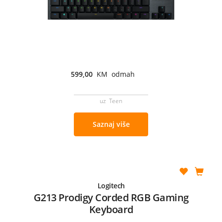
599,00
KM odmah
uz Teen
Saznaj više
Logitech
G213 Prodigy Corded RGB Gaming
Keyboard