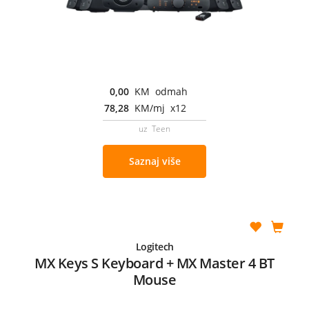
0,00
KM odmah
78,28
KM/mj x12
uz Teen
Saznaj više
Logitech
MX Keys S Keyboard + MX Master 4 BT
Mouse