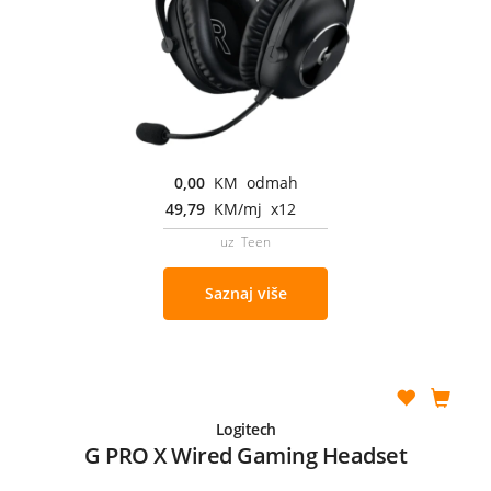
0,00
KM odmah
49,79
KM/mj x12
uz Teen
Saznaj više
Logitech
G PRO X Wired Gaming Headset