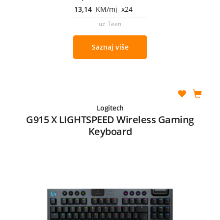
13,14
KM/mj x24
uz Teen
Saznaj više
Logitech
G915 X LIGHTSPEED Wireless Gaming
Keyboard