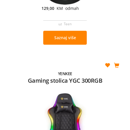
129,00
KM odmah
uz Teen
Saznaj više
YENKEE
Gaming stolica YGC 300RGB