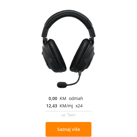
0,00
KM odmah
12,43
KM/mj x24
uz Teen
Saznaj više