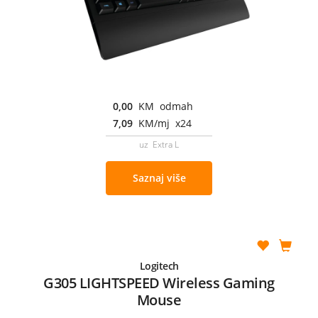
0,00
KM odmah
7,09
KM/mj x24
uz Extra L
Saznaj više
Logitech
G305 LIGHTSPEED Wireless Gaming
Mouse