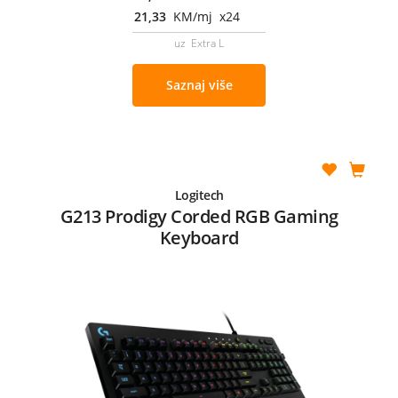
21,33
KM/mj x24
uz Extra L
Saznaj više
Logitech
G213 Prodigy Corded RGB Gaming
Keyboard