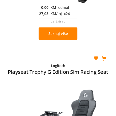
0,00
KM odmah
27,03
KM/mj x24
uz Extra L
Saznaj više
Logitech
Playseat Trophy G Edition Sim Racing Seat