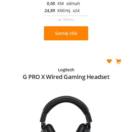
0,00
KM odmah
24,89
KM/mj x24
uz Extra L
Saznaj više
Logitech
G PRO X Wired Gaming Headset