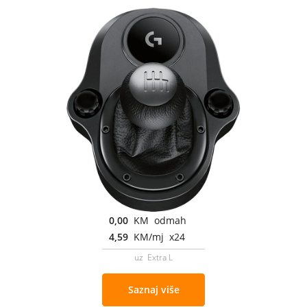
0,00
KM odmah
4,59
KM/mj x24
uz Extra L
Saznaj više