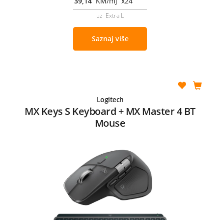
39,14
KM/mj x24
uz Extra L
Saznaj više
Logitech
MX Keys S Keyboard + MX Master 4 BT
Mouse