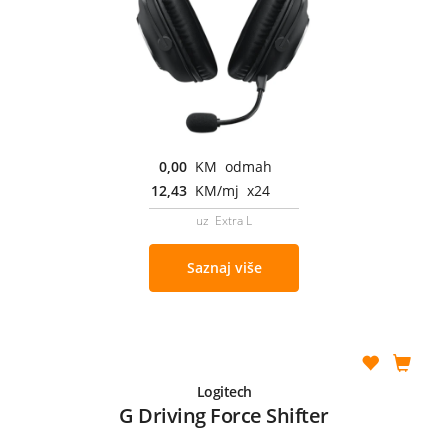
0,00
KM odmah
12,43
KM/mj x24
uz Extra L
Saznaj više
Logitech
G Driving Force Shifter