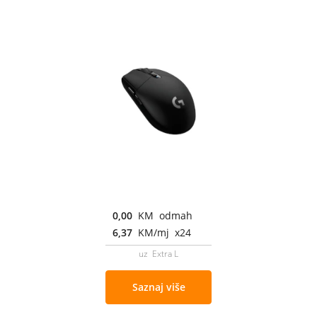
0,00
KM odmah
6,37
KM/mj x24
uz Extra L
Saznaj više