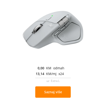
0,00
KM odmah
13,14
KM/mj x24
uz Extra L
Saznaj više