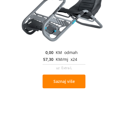
0,00
KM odmah
57,30
KM/mj x24
uz Extra L
Saznaj više