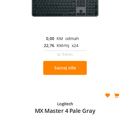
0,00
KM odmah
22,76
KM/mj x24
uz Extra L
Saznaj više
Logitech
MX Master 4 Pale Gray