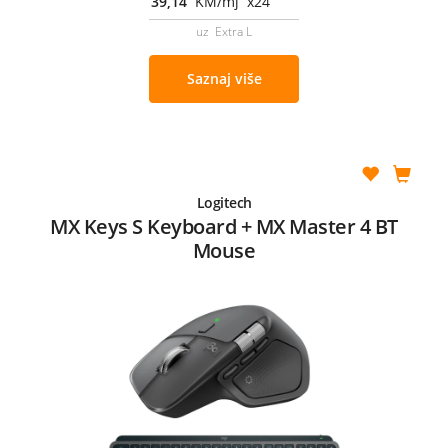
39,14
KM/mj x24
uz Extra L
Saznaj više
Logitech
MX Keys S Keyboard + MX Master 4 BT
Mouse