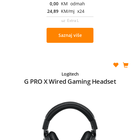
0,00
KM odmah
24,89
KM/mj x24
uz Extra L
Saznaj više
Logitech
G PRO X Wired Gaming Headset