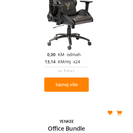
0,00
KM odmah
13,14
KM/mj x24
uz Extra L
Saznaj više
YENKEE
Office Bundle