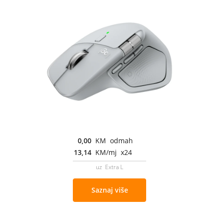
0,00
KM odmah
13,14
KM/mj x24
uz Extra L
Saznaj više