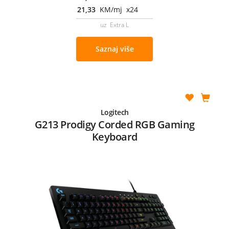
21,33
KM/mj x24
uz Extra L
Saznaj više
Logitech
G213 Prodigy Corded RGB Gaming
Keyboard