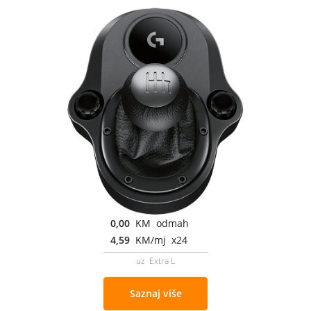
0,00
KM odmah
4,59
KM/mj x24
uz Extra L
Saznaj više