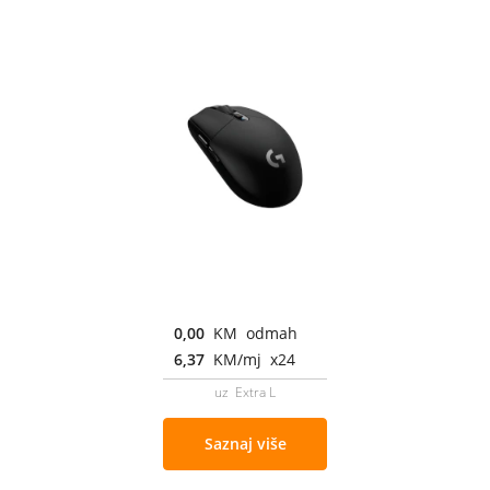
0,00
KM odmah
6,37
KM/mj x24
uz Extra L
Saznaj više