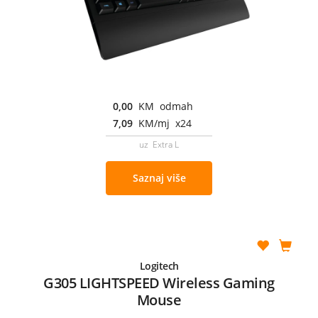
0,00
KM odmah
7,09
KM/mj x24
uz Extra L
Saznaj više
Logitech
G305 LIGHTSPEED Wireless Gaming
Mouse