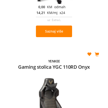
0,00
KM odmah
14,21
KM/mj x24
uz Extra L
Saznaj više
YENKEE
Gaming stolica YGC 110RD Onyx