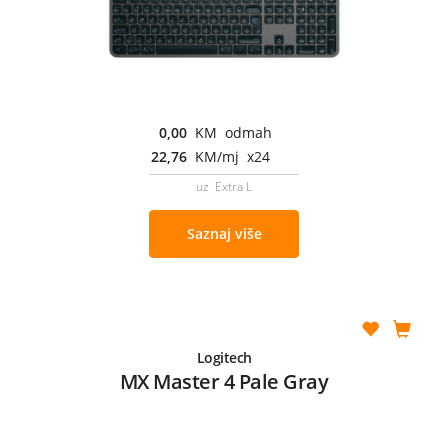
0,00
KM odmah
22,76
KM/mj x24
uz Extra L
Saznaj više
Logitech
MX Master 4 Pale Gray