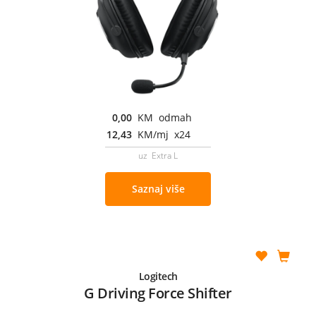
0,00
KM odmah
12,43
KM/mj x24
uz Extra L
Saznaj više
Logitech
G Driving Force Shifter