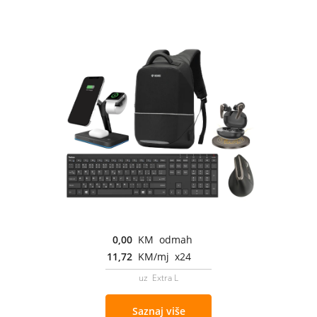
0,00
KM odmah
11,72
KM/mj x24
uz Extra L
Saznaj više