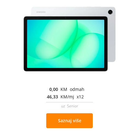
0,00
KM odmah
46,33
KM/mj x12
uz Senior
Saznaj više