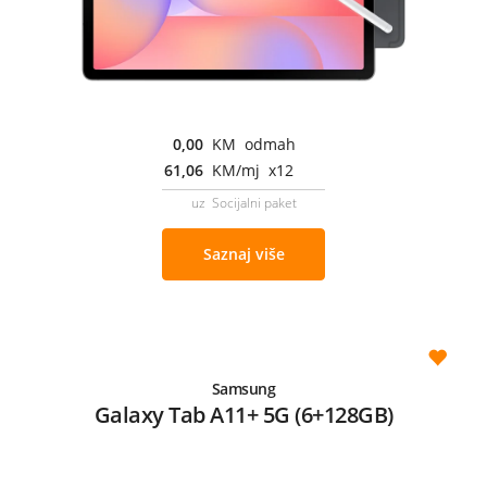
0,00
KM odmah
61,06
KM/mj x12
uz Socijalni paket
Saznaj više
Samsung
Galaxy Tab A11+ 5G (6+128GB)