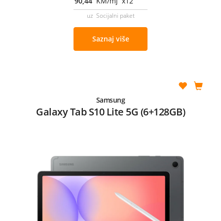
90,44
KM/mj x12
uz Socijalni paket
Saznaj više
Samsung
Galaxy Tab S10 Lite 5G (6+128GB)