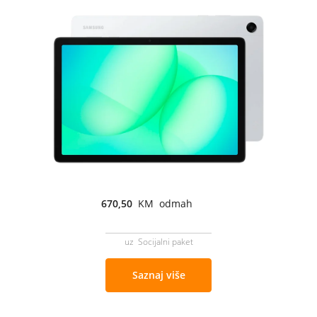
670,50
KM odmah
uz Socijalni paket
Saznaj više