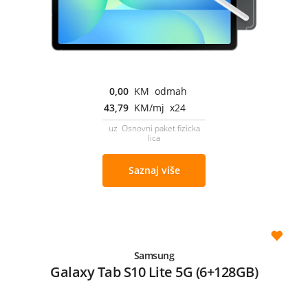
0,00
KM odmah
43,79
KM/mj x24
uz Osnovni paket fizicka
lica
Saznaj više
Samsung
Galaxy Tab S10 Lite 5G (6+128GB)