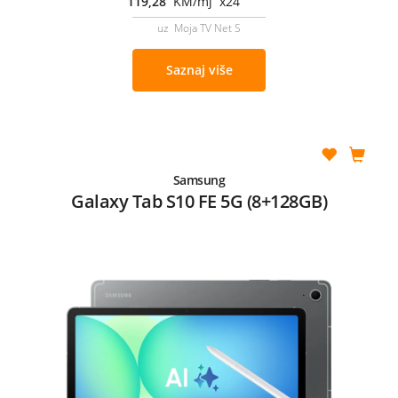
119,28
KM/mj x24
uz Moja TV Net S
Saznaj više
Samsung
Galaxy Tab S10 FE 5G (8+128GB)