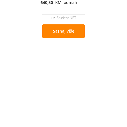
640,50
KM odmah
uz Student NET
Saznaj više