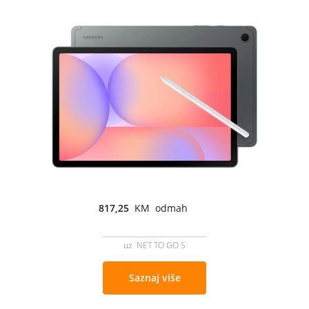
817,25
KM odmah
uz NET TO GO S
Saznaj više