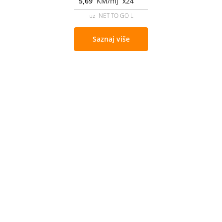
5,69
KM/mj x24
uz NET TO GO L
Saznaj više