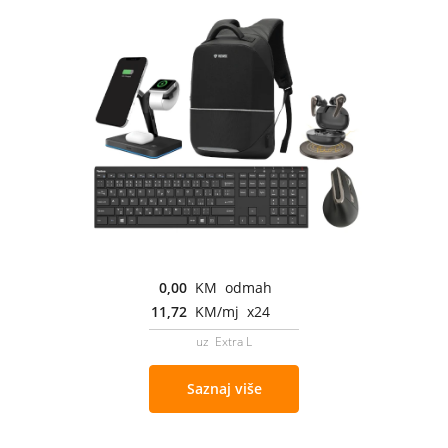
0,00
KM odmah
11,72
KM/mj x24
uz Extra L
Saznaj više