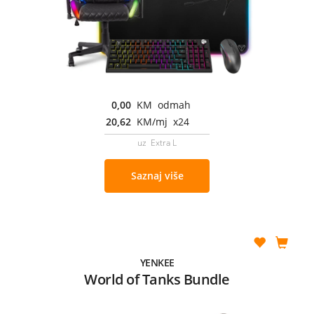
0,00
KM odmah
20,62
KM/mj x24
uz Extra L
Saznaj više
YENKEE
World of Tanks Bundle