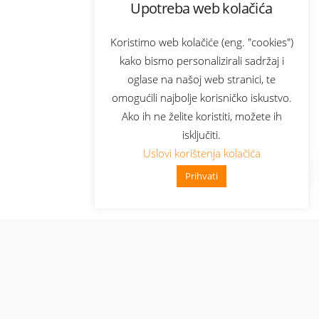
Upotreba web kolačića
Koristimo web kolačiće (eng. "cookies")
kako bismo personalizirali sadržaj i
oglase na našoj web stranici, te
omogućili najbolje korisničko iskustvo.
Ako ih ne želite koristiti, možete ih
isključiti.
Uslovi korištenja kolačića
Prihvati