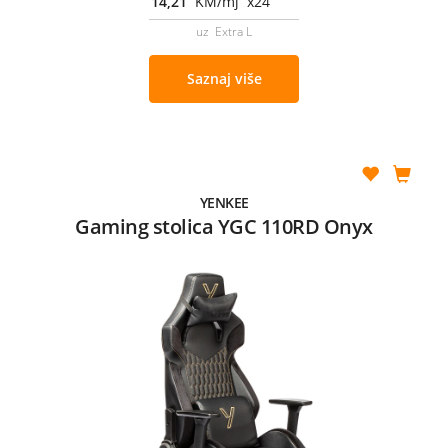
14,21
KM/mj x24
uz Extra L
Saznaj više
YENKEE
Gaming stolica YGC 110RD Onyx