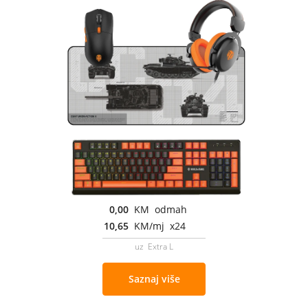
0,00
KM odmah
10,65
KM/mj x24
uz Extra L
Saznaj više