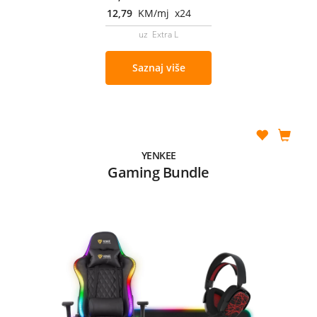
12,79
KM/mj x24
uz Extra L
Saznaj više
YENKEE
Gaming Bundle