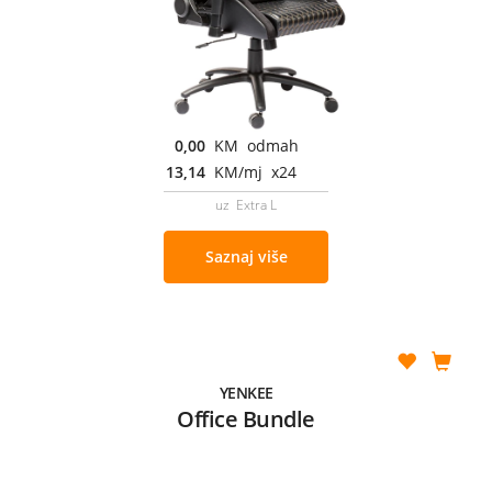
0,00
KM odmah
13,14
KM/mj x24
uz Extra L
Saznaj više
YENKEE
Office Bundle