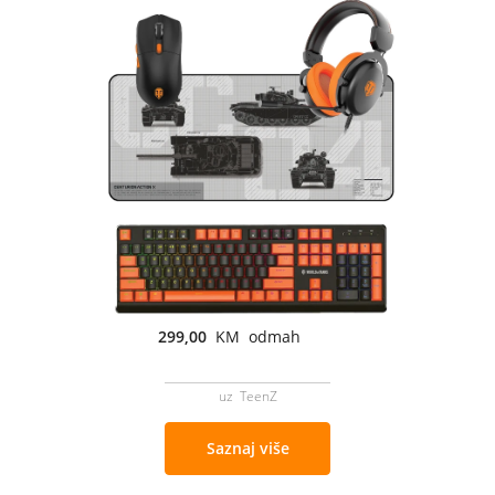
299,00
KM odmah
uz TeenZ
Saznaj više