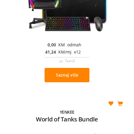
0,00
KM odmah
41,24
KM/mj x12
uz TeenZ
Saznaj više
YENKEE
World of Tanks Bundle