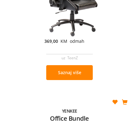
369,00
KM odmah
uz TeenZ
Saznaj više
YENKEE
Office Bundle