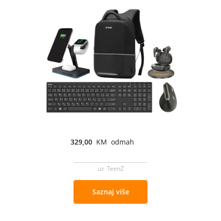
329,00
KM odmah
uz TeenZ
Saznaj više