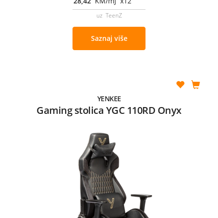
28,42
KM/mj x12
uz TeenZ
Saznaj više
YENKEE
Gaming stolica YGC 110RD Onyx