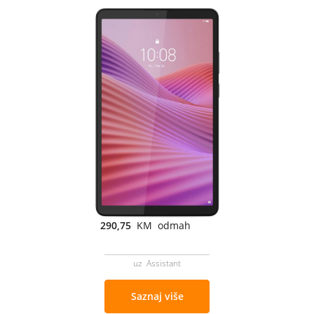
290,75
KM odmah
uz Assistant
Saznaj više