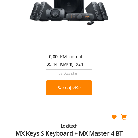
0,00
KM odmah
39,14
KM/mj x24
uz Assistant
Saznaj više
Logitech
MX Keys S Keyboard + MX Master 4 BT