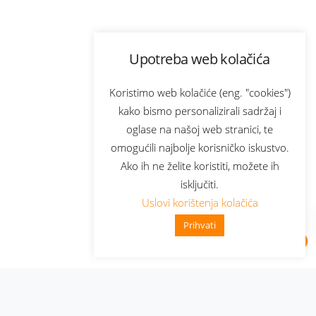
Upotreba web kolačića
Koristimo web kolačiće (eng. "cookies")
kako bismo personalizirali sadržaj i
oglase na našoj web stranici, te
omogućili najbolje korisničko iskustvo.
Ako ih ne želite koristiti, možete ih
isključiti.
Uslovi korištenja kolačića
Prihvati