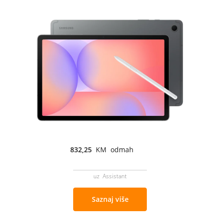
832,25
KM odmah
uz Assistant
Saznaj više