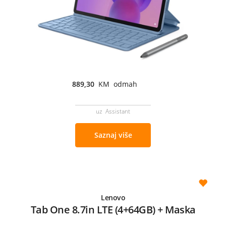
889,30
KM odmah
uz Assistant
Saznaj više
Lenovo
Tab One 8.7in LTE (4+64GB) + Maska