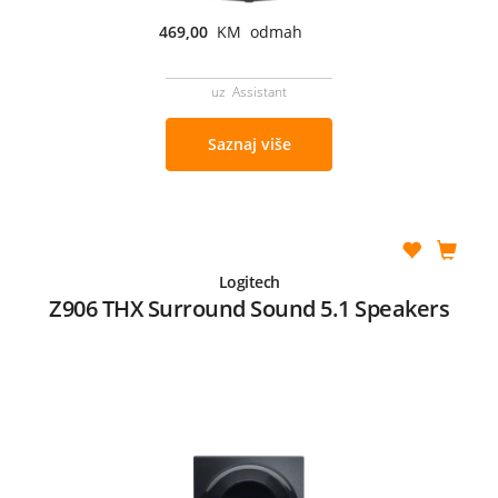
469,00
KM odmah
uz Assistant
Saznaj više
Logitech
Z906 THX Surround Sound 5.1 Speakers