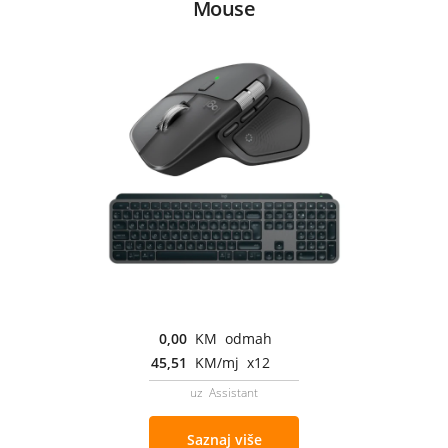
Mouse
0,00
KM odmah
45,51
KM/mj x12
uz Assistant
Saznaj više