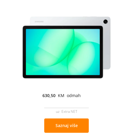
630,50
KM odmah
uz Extra NET
Saznaj više