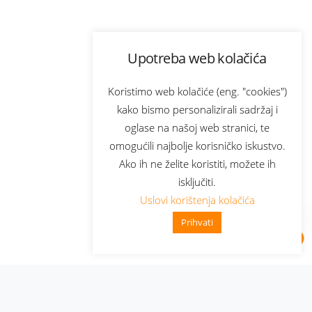
Upotreba web kolačića
Koristimo web kolačiće (eng. "cookies")
kako bismo personalizirali sadržaj i
oglase na našoj web stranici, te
omogućili najbolje korisničko iskustvo.
Ako ih ne želite koristiti, možete ih
isključiti.
Uslovi korištenja kolačića
Prihvati