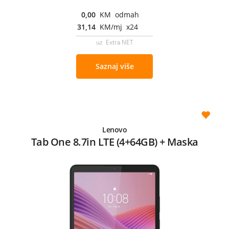
0,00
KM odmah
31,14
KM/mj x24
uz Extra NET
Saznaj više
Lenovo
Tab One 8.7in LTE (4+64GB) + Maska