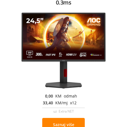
0.3ms
0,00
KM odmah
33,40
KM/mj x12
uz Extra NET
Saznaj više