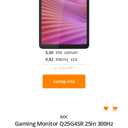
0,00
KM odmah
9,82
KM/mj x24
uz Extra NET
Saznaj više
AOC
Gaming Monitor Q25G4SR 25in 300Hz