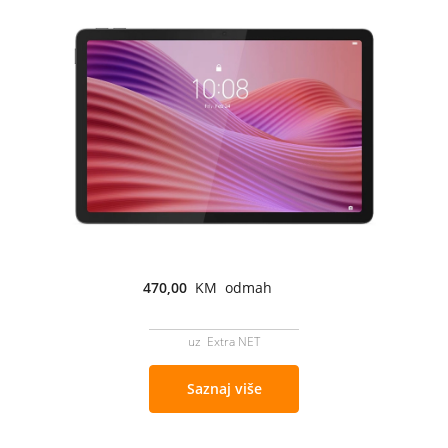
470,00
KM odmah
uz Extra NET
Saznaj više