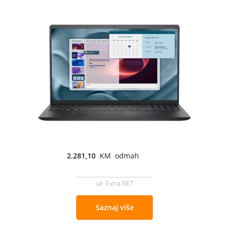
2.281,10
KM odmah
uz Extra NET
Saznaj više