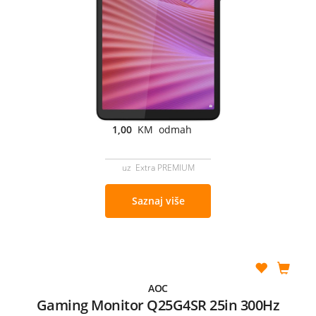
1,00
KM odmah
uz Extra PREMIUM
Saznaj više
AOC
Gaming Monitor Q25G4SR 25in 300Hz