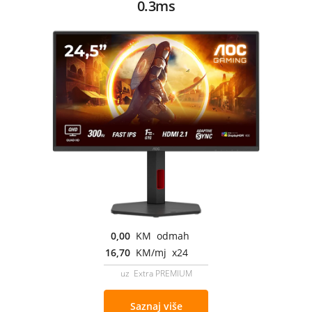
0.3ms
0,00
KM odmah
16,70
KM/mj x24
uz Extra PREMIUM
Saznaj više