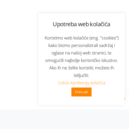
Upotreba web kolačića
Koristimo web kolačiće (eng. "cookies")
kako bismo personalizirali sadržaj i
oglase na našoj web stranici, te
omogućili najbolje korisničko iskustvo.
Ako ih ne želite koristiti, možete ih
isključiti.
Uslovi korištenja kolačića
Prihvati