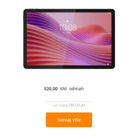
520,00
KM odmah
uz Extra PREMIUM
Saznaj više