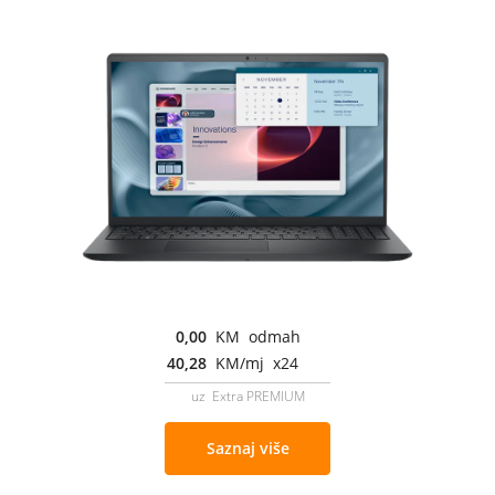
0,00
KM odmah
40,28
KM/mj x24
uz Extra PREMIUM
Saznaj više