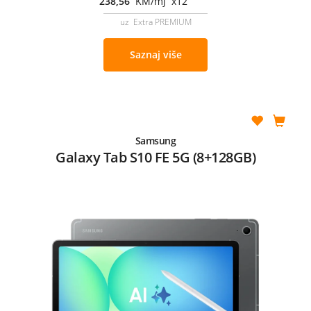
238,56
KM/mj x12
uz Extra PREMIUM
Saznaj više
Samsung
Galaxy Tab S10 FE 5G (8+128GB)