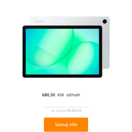
680,50
KM odmah
uz Extra PREMIUM
Saznaj više