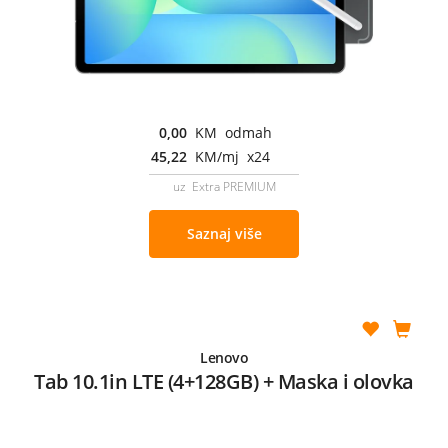
0,00
KM odmah
45,22
KM/mj x24
uz Extra PREMIUM
Saznaj više
Lenovo
Tab 10.1in LTE (4+128GB) + Maska i olovka