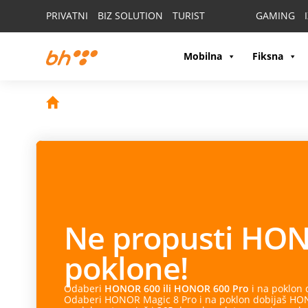
PRIVATNI
BIZ SOLUTION
TURIST
GAMING
Mobilna
Fiksna
Ne propusti
HON
poklone!
Odaberi
HONOR 600 ili HONOR 600 Pro
i na poklon
Odaberi HONOR Magic 8 Pro i na poklon dobijaš HONO