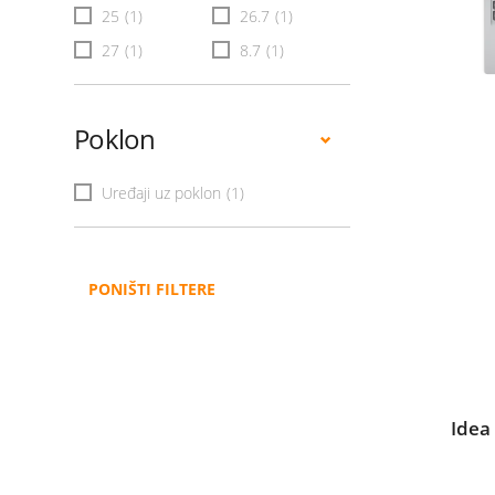
25
(1)
26.7
(1)
27
(1)
8.7
(1)
Poklon
Uređaji uz poklon
(1)
PONIŠTI FILTERE
Idea