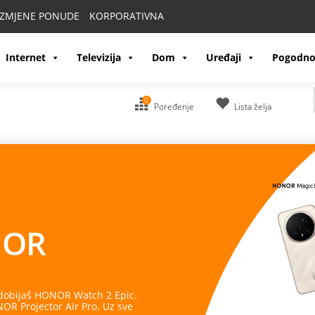
IZMJENE PONUDE
KORPORATIVNA
Internet
Televizija
Dom
Uređaji
Pogodno
0
Poređenje
Lista želja
OR
 dobijaš HONOR Watch 2 Epic.
R Projector Air Pro. Uz sve