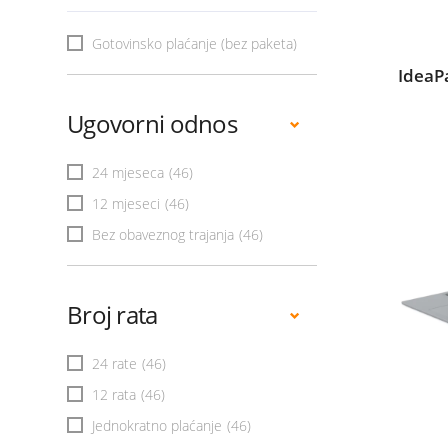
Gotovinsko plaćanje (bez paketa)
IdeaP
Ugovorni odnos
24 mjeseca
(46)
12 mjeseci
(46)
Bez obaveznog trajanja
(46)
Broj rata
24 rate
(46)
12 rata
(46)
Jednokratno plaćanje
(46)