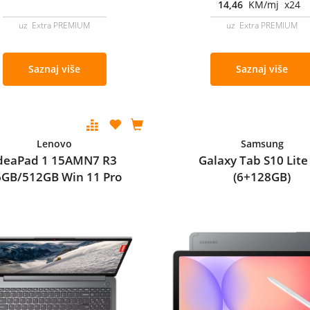
14,46
KM/mj x24
uz Extra PREMIUM
uz Extra PREMIUM
Saznaj više
Saznaj više
Lenovo
Samsung
deaPad 1 15AMN7 R3
Galaxy Tab S10 Lite
6GB/512GB Win 11 Pro
(6+128GB)