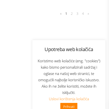
«
1
2
3
4
»
Program lojalnosti
Upotreba web kolačića
com
Bonus plus
sluga
Prijava za newsletter
Koristimo web kolačiće (eng. "cookies")
kako bismo personalizirali sadržaj i
oglase na našoj web stranici, te
elecom
omogućili najbolje korisničko iskustvo.
Ako ih ne želite koristiti, možete ih
isključiti.
Uslovi korištenja kolačića
Prihvati
👋 Zdravo, kako mogu pomoći?