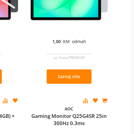
1,00
KM odmah
uz Extra PREMIUM
Saznaj više
AOC
4GB) +
Gaming Monitor Q25G4SR 25in
300Hz 0.3ms