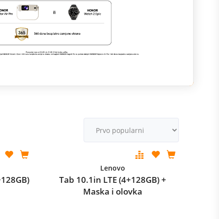
M
v
Lenovo
+128GB)
Tab 10.1in LTE (4+128GB) +
Maska i olovka