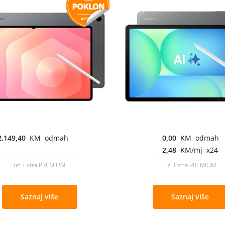
2.149,40
KM odmah
0,00
KM odmah
2,48
KM/mj x24
uz Extra PREMIUM
uz Extra PREMIUM
Saznaj više
Saznaj više