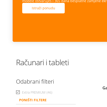
modele ostvaruješ i 365 dana besplatne zamjene ekr
Istraži ponudu
Računari i tableti
Odabrani filteri
Ga
Extra PREMIUM
(46)
PONIŠTI FILTERE