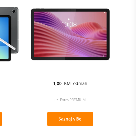
1,00
KM odmah
uz Extra PREMIUM
Saznaj više