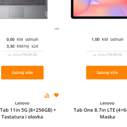
0,00
KM odmah
1,00
KM odmah
3,30
KM/mj x24
uz Extra PREMIUM
uz Extra PREMIUM
Saznaj više
Saznaj više
Lenovo
Lenovo
 Tab 11in 5G (8+256GB) +
Tab One 8.7in LTE (4+6
Tastatura i olovka
Maska