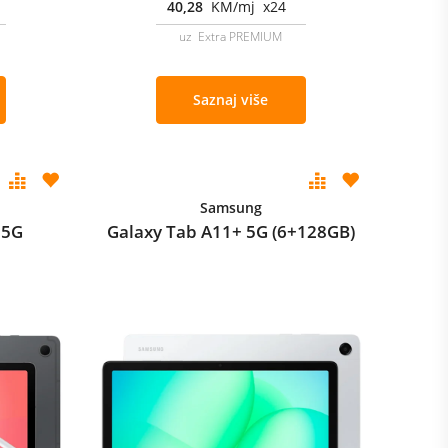
40,28
KM/mj x24
uz Extra PREMIUM
Saznaj više
Samsung
 5G
Galaxy Tab A11+ 5G (6+128GB)