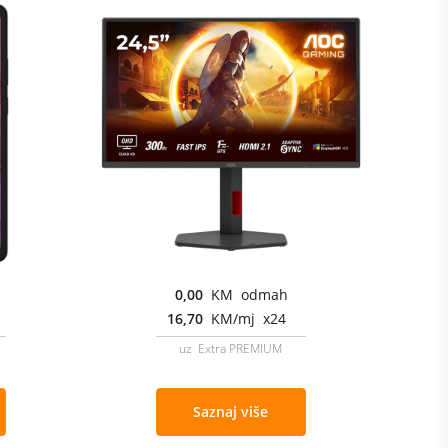
0,00
KM odmah
16,70
KM/mj x24
uz Extra PREMIUM
Saznaj više