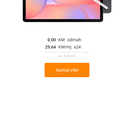
0,00
KM odmah
29,64
KM/mj x24
uz Extra S
Saznaj više