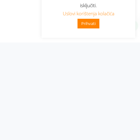
isključiti.
Uslovi korištenja kolačića
Prihvati
Administracija
Nabavke i pozivi
Karijera