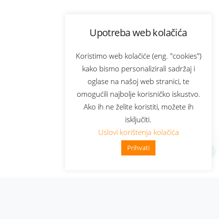
Upotreba web kolačića
Koristimo web kolačiće (eng. "cookies")
kako bismo personalizirali sadržaj i
oglase na našoj web stranici, te
omogućili najbolje korisničko iskustvo.
Ako ih ne želite koristiti, možete ih
isključiti.
Uslovi korištenja kolačića
Prihvati