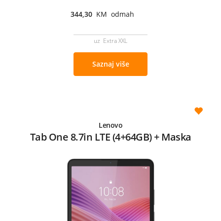
344,30
KM odmah
uz Extra XXL
Saznaj više
Lenovo
Tab One 8.7in LTE (4+64GB) + Maska