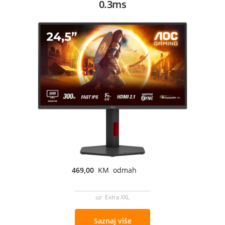
0.3ms
469,00
KM odmah
uz Extra XXL
Saznaj više