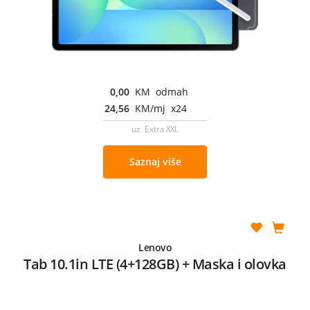
0,00
KM odmah
24,56
KM/mj x24
uz Extra XXL
Saznaj više
Lenovo
Tab 10.1in LTE (4+128GB) + Maska i olovka