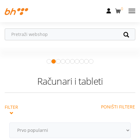
0
Mobilna
Fiksna
Vaš partner u
Internet
pokretu
Apple Watch
– vaš partner za
Televizija
zdraviji i aktivniji život.
Istraži ponudu
Dom
Računari i tableti
Uređaji
Pogodnosti
PONIŠTI FILTERE
FILTER
Akcije
Podrška