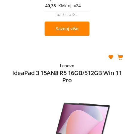
40,35
KM/mj x24
uz Extra XXL
Saznaj više
Lenovo
IdeaPad 3 15AN8 R5 16GB/512GB Win 11
Pro