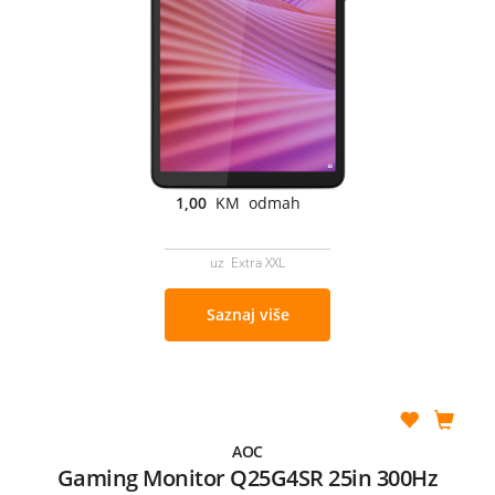
1,00
KM odmah
uz Extra XXL
Saznaj više
AOC
Gaming Monitor Q25G4SR 25in 300Hz