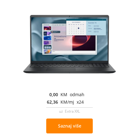
0,00
KM odmah
62,36
KM/mj x24
uz Extra XXL
Saznaj više