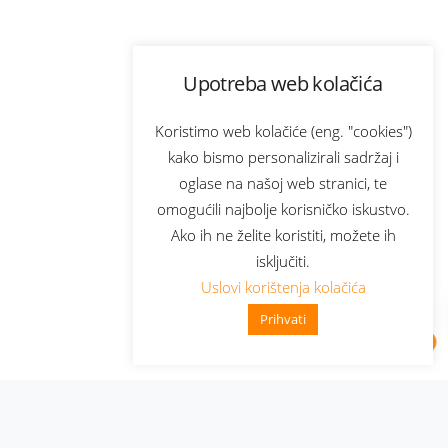
Upotreba web kolačića
Koristimo web kolačiće (eng. "cookies")
kako bismo personalizirali sadržaj i
oglase na našoj web stranici, te
omogućili najbolje korisničko iskustvo.
Ako ih ne želite koristiti, možete ih
isključiti.
Uslovi korištenja kolačića
Prihvati