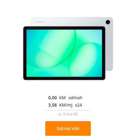
0,00
KM odmah
3,58
KM/mj x24
uz Extra XXL
Saznaj više