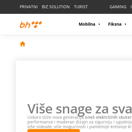
PRIVATNI
BIZ SOLUTION
TURIST
GAMING
Mobilna
Fiksna
Više snage za sva
Uskoro stiže nova generacija
oneS električnih skuter
performanse i moderan dizajn za sigurniju i ugodniju
više slobode, više mogućnosti i pametnije kretanje kr