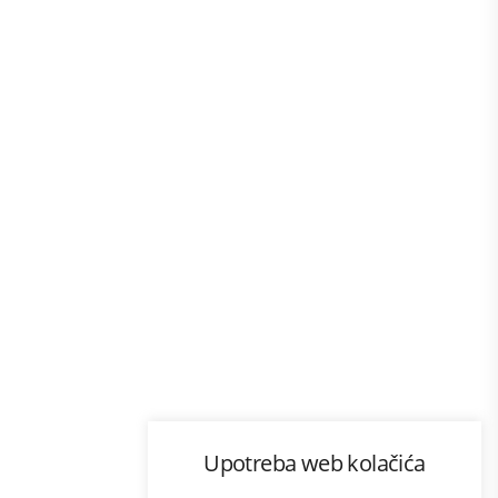
Program lojalnosti
Upotreba web kolačića
com
Bonus plus