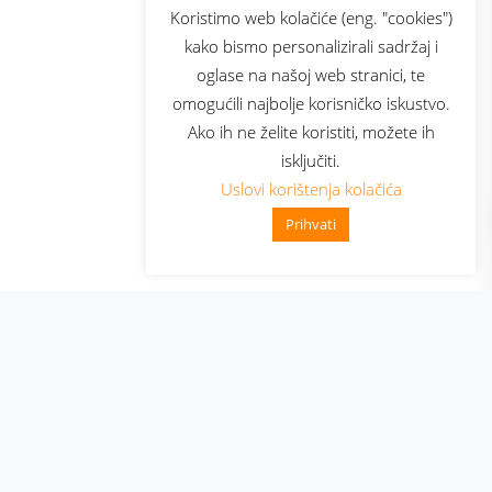
sluga
Prijava za newsletter
Koristimo web kolačiće (eng. "cookies")
kako bismo personalizirali sadržaj i
oglase na našoj web stranici, te
elecom
omogućili najbolje korisničko iskustvo.
Ako ih ne želite koristiti, možete ih
isključiti.
Uslovi korištenja kolačića
Prihvati
👋 Zdravo, kako mogu pomoći