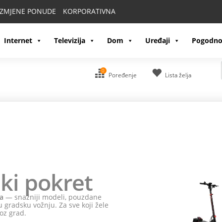
IZMJENE PONUDE
KORPORATIVNA
Internet
Televizija
Dom
Uređaji
Pogodno
0
Poređenje
Lista želja
ki pokret
a
— snažniji modeli, pouzdane
 gradsku vožnju. Za sve koji žele
oz grad.